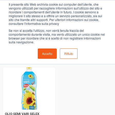
0
Il presente sito Web archivia cookie sul computer dell'utente, che
altri olii ed aromatizzati
vengono utilizzati per raccogliere informazioni sull'utilizzo del sito e
ricordare i comportamenti dell'utente in futuro. I cookie servono a
migliorare il sito stesso e a offrire un servizio personalizzato, sia sul
COMING SOON
sito che tramite altri supporti. Per ulteriori informazioni sui cookie,
consultare l'informativa sulla privacy
i prodotti di ortofrutta, macelleria, salumeria, pescheria,
Se non si accetta l'utilizzo, non verrà tenuta traccia del
gastronomia e del menù settimanale devono essere indicati
comportamento durante visita, ma verrà utilizzato un unico cookie nel
browser per ricordare che si è scelto di non registrare informazioni
nello spazio apposito in sede di checkout
sulla navigazione.
Accetto
Rifiuto
Ordinamento predefinito
OLIO SEMI VARI SELEX