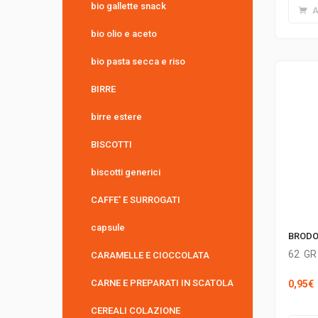
bio gallette snack
A
bio olio e aceto
bio pasta secca e riso
BIRRE
birre estere
BISCOTTI
biscotti generici
CAFFE' E SURROGATI
capsule
BRODO
62
GR
CARAMELLE E CIOCCOLATA
CARNE E PREPARATI IN SCATOLA
0,95
€
CEREALI COLAZIONE