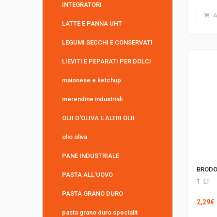
INTEGRATORI
A
LATTE E PANNA UHT
LEGUMI SECCHI E CONSERVATI
LIEVITI E PEPARATI PER DOLCI
maionese e ketchup
merendine industriali
OLII D'OLIVA E ALTRI OLII
olio oliva
PANE INDUSTRIALE
BRODO
PASTA ALL'UOVO
1
LT
PASTA GRANO DURO
2,29
€
pasta grano duro specialit