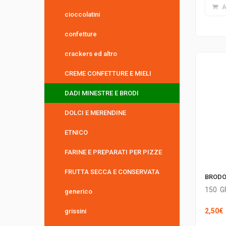
A
cioccolatini
confetture
crackers ed altro
CREME CONFETTURE E MIELI
DADI MINESTRE E BRODI
DOLCI E MERENDINE
ETNICO
FARINE E PREPARATI PER PIZZE
FRUTTA SECCA E CONSERVATA
BRODO
150
G
generico
2,50
€
grissini