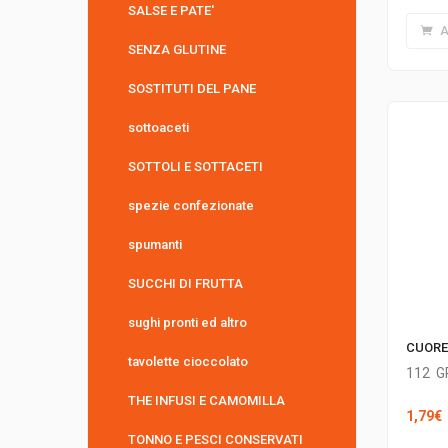
SALSE E PATE'
A
SENZA GLUTINE
SOSTITUTI DEL PANE
sottoaceti
SOTTOLI E SOTTACETI
spezie confezionate
spumanti
SUCCHI DI FRUTTA
sughi pronti ed altro
CUORE
tavolette cioccolato
112
G
THE INFUSI E CAMOMILLA
1,79
€
TONNO E PESCI CONSERVATI