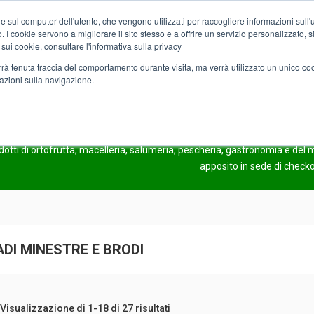
e sul computer dell'utente, che vengono utilizzati per raccogliere informazioni sull'uti
Chi siamo
Servizi
Spesa online
Carta Club A&O
Volant
 I cookie servono a migliorare il sito stesso e a offrire un servizio personalizzato, sia
 sui cookie, consultare l'informativa sulla privacy
verrà tenuta traccia del comportamento durante visita, ma verrà utilizzato un unico c
mazioni sulla navigazione.
I
COMING SOO
odotti di ortofrutta, macelleria, salumeria, pescheria, gastronomia e de
apposito in sede di check
ADI MINESTRE E BRODI
Visualizzazione di 1-18 di 27 risultati