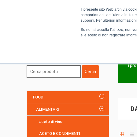
Il presente sito Web archivia cooki
Novità
comportamenti dell'utente in futuro.
supporti. Per ulteriori informazioni
Se non si accetta l'utilizzo, non 
si è scelto di non registrare infor
Home
FOOD
ALIMENTARI
DADI MINESTRE E BROD
Ricerca Prodotto
i pr
Cerca
FOOD
D
ALIMENTARI
aceto di vino
ACETO E CONDIMENTI