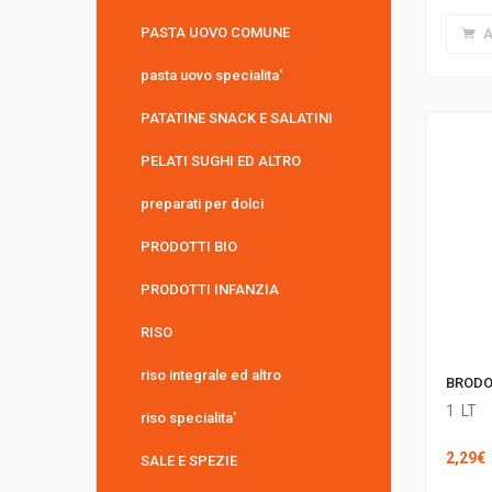
PASTA UOVO COMUNE
A
pasta uovo specialita'
PATATINE SNACK E SALATINI
PELATI SUGHI ED ALTRO
preparati per dolci
PRODOTTI BIO
PRODOTTI INFANZIA
RISO
riso integrale ed altro
BRODO
1
LT
riso specialita'
2,29
€
SALE E SPEZIE