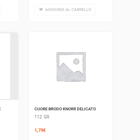
AGGIUNGI AL CARRELLO
E
CUORE BRODO KNORR DELICATO
112
GR
1,79
€