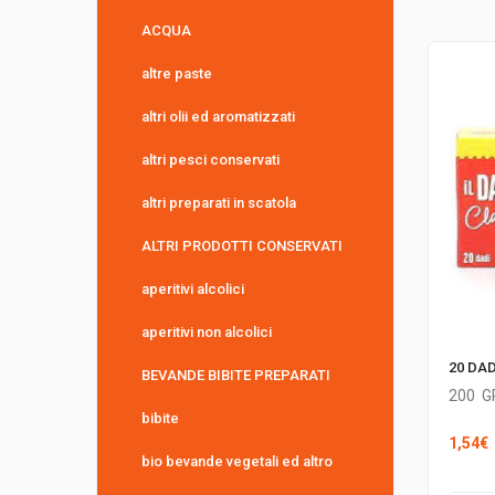
ACQUA
altre paste
altri olii ed aromatizzati
altri pesci conservati
altri preparati in scatola
ALTRI PRODOTTI CONSERVATI
aperitivi alcolici
aperitivi non alcolici
20 DA
BEVANDE BIBITE PREPARATI
200
G
bibite
1,54
€
bio bevande vegetali ed altro