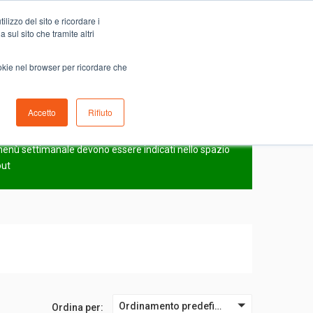
Carrello
lizzo del sito e ricordare i
0
ino
Serve aiuto?
Contattaci
0,00
€
 sul sito che tramite altri
ookie nel browser per ricordare che
Accetto
Rifiuto
N
l menù settimanale devono essere indicati nello spazio
out
Ordinamento predefinito
Ordina per: