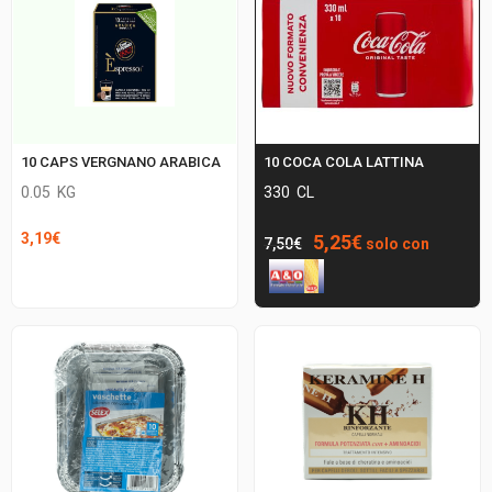
10 CAPS VERGNANO ARABICA
10 COCA COLA LATTINA
0.05
KG
330
CL
Il
Il
3,19
€
5,25
€
7,50
€
solo con
prezzo
prezzo
originale
attuale
era:
è:
7,50€.
5,25€.