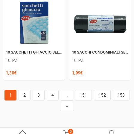
10 SACCHETTI GHIACCIO SELEX
10 SACCHI CONDOMINIALI SELEX NERI 70X110
10
PZ
10
PZ
1,30
€
1,99
€
1
2
3
4
…
151
152
153
→
0