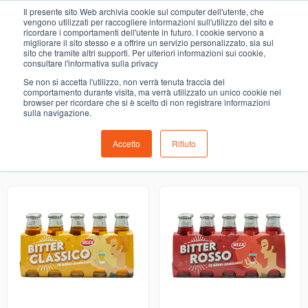
0
Il presente sito Web archivia cookie sul computer dell'utente, che
shop
vengono utilizzati per raccogliere informazioni sull'utilizzo del sito e
ricordare i comportamenti dell'utente in futuro. I cookie servono a
migliorare il sito stesso e a offrire un servizio personalizzato, sia sul
COMING SOON
sito che tramite altri supporti. Per ulteriori informazioni sui cookie,
consultare l'informativa sulla privacy
i prodotti di ortofrutta, macelleria, salumeria, pescheria,
Se non si accetta l'utilizzo, non verrà tenuta traccia del
gastronomia e del menù settimanale devono essere indicati
comportamento durante visita, ma verrà utilizzato un unico cookie nel
browser per ricordare che si è scelto di non registrare informazioni
nello spazio apposito in sede di checkout
sulla navigazione.
Accetto
Rifiuto
Ordinamento predefinito