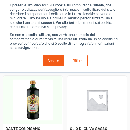
0
Il presente sito Web archivia cookie sul computer dell'utente, che
OLII D'OLIVA E ALTRI OLII
vengono utilizzati per raccogliere informazioni sull'utilizzo del sito e
ricordare i comportamenti dell'utente in futuro. I cookie servono a
migliorare il sito stesso e a offrire un servizio personalizzato, sia sul
COMING SOON
sito che tramite altri supporti. Per ulteriori informazioni sui cookie,
consultare l'informativa sulla privacy
i prodotti di ortofrutta, macelleria, salumeria, pescheria,
Se non si accetta l'utilizzo, non verrà tenuta traccia del
gastronomia e del menù settimanale devono essere indicati
comportamento durante visita, ma verrà utilizzato un unico cookie nel
browser per ricordare che si è scelto di non registrare informazioni
nello spazio apposito in sede di checkout
sulla navigazione.
Accetto
Rifiuto
Ordinamento predefinito
DANTE CONDISANO
OLIO DI OLIVA SASSO