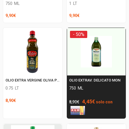
750
ML
1
LT
9,90
€
9,90
€
- 50%
OLIO EXTRA VERGINE OLIVA PANTALEO
OLIO EXTRAV. DELICATO MONINI
0.75
LT
750
ML
Il
Il
8,90
€
4,45
€
8,90
€
solo con
prezzo
prezzo
originale
attuale
era:
è:
8,90€.
4,45€.