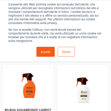
0
Il presente sito Web archivia cookie sul computer dell'utente, che
creme viso
vengono utilizzati per raccogliere informazioni sull'utilizzo del sito e
ricordare i comportamenti dell'utente in futuro. I cookie servono a
migliorare il sito stesso e a offrire un servizio personalizzato, sia sul
COMING SOON
sito che tramite altri supporti. Per ulteriori informazioni sui cookie,
consultare l'informativa sulla privacy
i prodotti di ortofrutta, macelleria, salumeria, pescheria,
Se non si accetta l'utilizzo, non verrà tenuta traccia del
gastronomia e del menù settimanale devono essere indicati
comportamento durante visita, ma verrà utilizzato un unico cookie nel
browser per ricordare che si è scelto di non registrare informazioni
nello spazio apposito in sede di checkout
sulla navigazione.
Accetto
Rifiuto
Ordinamento predefinito
BILBOA AQUABRONZE CARROT