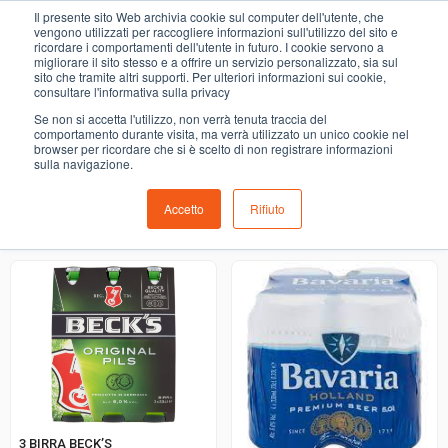
0
Il presente sito Web archivia cookie sul computer dell'utente, che
birre estere
vengono utilizzati per raccogliere informazioni sull'utilizzo del sito e
ricordare i comportamenti dell'utente in futuro. I cookie servono a
migliorare il sito stesso e a offrire un servizio personalizzato, sia sul
COMING SOON
sito che tramite altri supporti. Per ulteriori informazioni sui cookie,
consultare l'informativa sulla privacy
i prodotti di ortofrutta, macelleria, salumeria, pescheria,
Se non si accetta l'utilizzo, non verrà tenuta traccia del
gastronomia e del menù settimanale devono essere indicati
comportamento durante visita, ma verrà utilizzato un unico cookie nel
browser per ricordare che si è scelto di non registrare informazioni
nello spazio apposito in sede di checkout
sulla navigazione.
Accetto
Rifiuto
Ordinamento predefinito
3 BIRRA BECK’S