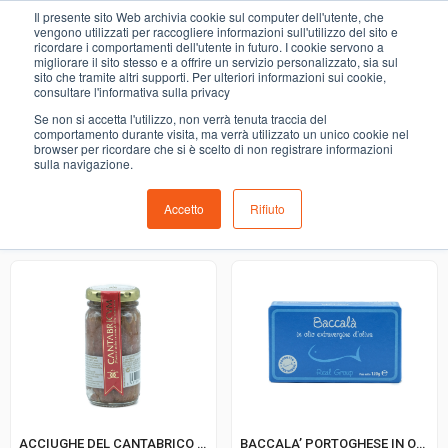
0
Il presente sito Web archivia cookie sul computer dell'utente, che
PESCI CONSERVATI
vengono utilizzati per raccogliere informazioni sull'utilizzo del sito e
ricordare i comportamenti dell'utente in futuro. I cookie servono a
migliorare il sito stesso e a offrire un servizio personalizzato, sia sul
COMING SOON
sito che tramite altri supporti. Per ulteriori informazioni sui cookie,
consultare l'informativa sulla privacy
i prodotti di ortofrutta, macelleria, salumeria, pescheria,
Se non si accetta l'utilizzo, non verrà tenuta traccia del
gastronomia e del menù settimanale devono essere indicati
comportamento durante visita, ma verrà utilizzato un unico cookie nel
browser per ricordare che si è scelto di non registrare informazioni
nello spazio apposito in sede di checkout
sulla navigazione.
Accetto
Rifiuto
Ordinamento predefinito
ACCIUGHE DEL CANTABRICO CANTABRICUM
BACCALA’ PORTOGHESE IN OLIO REAL GROUP