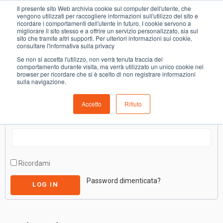
0
Il presente sito Web archivia cookie sul computer dell'utente, che
Il mio Account
vengono utilizzati per raccogliere informazioni sull'utilizzo del sito e
ricordare i comportamenti dell'utente in futuro. I cookie servono a
migliorare il sito stesso e a offrire un servizio personalizzato, sia sul
sito che tramite altri supporti. Per ulteriori informazioni sui cookie,
Login
consultare l'informativa sulla privacy
Se non si accetta l'utilizzo, non verrà tenuta traccia del
comportamento durante visita, ma verrà utilizzato un unico cookie nel
browser per ricordare che si è scelto di non registrare informazioni
Username o indirizzo email
*
sulla navigazione.
Accetto
Rifiuto
Password
*
Ricordami
Password dimenticata?
LOG IN