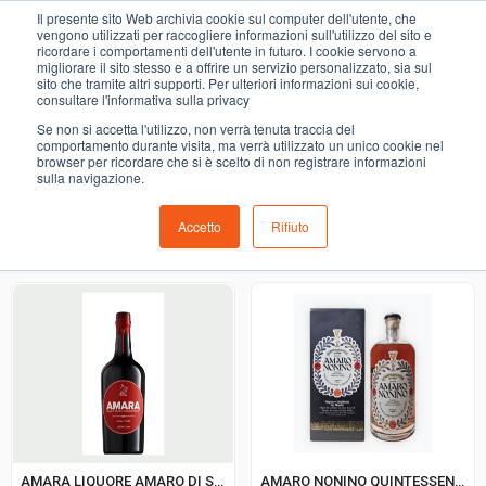
0
Il presente sito Web archivia cookie sul computer dell'utente, che
amari
vengono utilizzati per raccogliere informazioni sull'utilizzo del sito e
ricordare i comportamenti dell'utente in futuro. I cookie servono a
migliorare il sito stesso e a offrire un servizio personalizzato, sia sul
COMING SOON
sito che tramite altri supporti. Per ulteriori informazioni sui cookie,
consultare l'informativa sulla privacy
i prodotti di ortofrutta, macelleria, salumeria, pescheria,
Se non si accetta l'utilizzo, non verrà tenuta traccia del
gastronomia e del menù settimanale devono essere indicati
comportamento durante visita, ma verrà utilizzato un unico cookie nel
browser per ricordare che si è scelto di non registrare informazioni
nello spazio apposito in sede di checkout
sulla navigazione.
Accetto
Rifiuto
Ordinamento predefinito
AMARA LIQUORE AMARO DI SICILIA
AMARO NONINO QUINTESSENZA