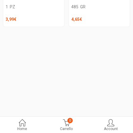
1
PZ
485
GR
3,99
€
4,65
€
0
Home
Carrello
Account