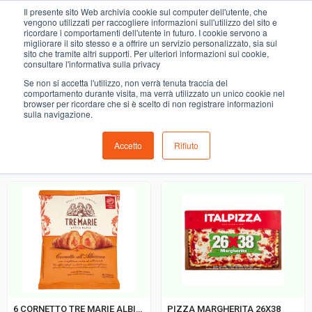
0
Il presente sito Web archivia cookie sul computer dell'utente, che
Pizza & Snack
vengono utilizzati per raccogliere informazioni sull'utilizzo del sito e
ricordare i comportamenti dell'utente in futuro. I cookie servono a
migliorare il sito stesso e a offrire un servizio personalizzato, sia sul
COMING SOON
sito che tramite altri supporti. Per ulteriori informazioni sui cookie,
consultare l'informativa sulla privacy
i prodotti di ortofrutta, macelleria, salumeria, pescheria,
Se non si accetta l'utilizzo, non verrà tenuta traccia del
gastronomia e del menù settimanale devono essere indicati
comportamento durante visita, ma verrà utilizzato un unico cookie nel
browser per ricordare che si è scelto di non registrare informazioni
nello spazio apposito in sede di checkout
sulla navigazione.
Accetto
Rifiuto
Ordinamento predefinito
6 CORNETTO TRE MARIE ALBICOCCA
PIZZA MARGHERITA 26X38