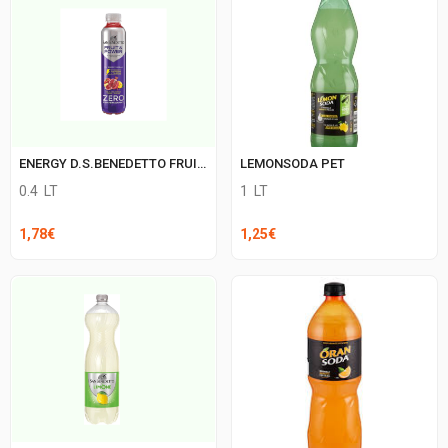
ENERGY D.S.BENEDETTO FRUIT ZERO
LEMONSODA PET
0.4
LT
1
LT
1,78
€
1,25
€