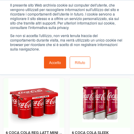
0
Il presente sito Web archivia cookie sul computer dell'utente, che
bibite
vengono utilizzati per raccogliere informazioni sull'utilizzo del sito e
ricordare i comportamenti dell'utente in futuro. I cookie servono a
migliorare il sito stesso e a offrire un servizio personalizzato, sia sul
COMING SOON
sito che tramite altri supporti. Per ulteriori informazioni sui cookie,
consultare l'informativa sulla privacy
i prodotti di ortofrutta, macelleria, salumeria, pescheria,
Se non si accetta l'utilizzo, non verrà tenuta traccia del
gastronomia e del menù settimanale devono essere indicati
comportamento durante visita, ma verrà utilizzato un unico cookie nel
browser per ricordare che si è scelto di non registrare informazioni
nello spazio apposito in sede di checkout
sulla navigazione.
Accetto
Rifiuto
Ordinamento predefinito
6 COCA COLA REG.LATT.MINI CAN.
6 COCA COLA SLEEK