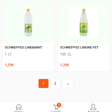
SCHWEPPES LIME&MINT
SCHWEPPES LIMONE PET
1
LT
100
CL
1,39
€
1,39
€
1
2
→
0