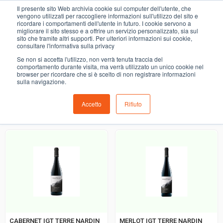
0
Il presente sito Web archivia cookie sul computer dell'utente, che
vino DOC
vengono utilizzati per raccogliere informazioni sull'utilizzo del sito e
ricordare i comportamenti dell'utente in futuro. I cookie servono a
migliorare il sito stesso e a offrire un servizio personalizzato, sia sul
COMING SOON
sito che tramite altri supporti. Per ulteriori informazioni sui cookie,
consultare l'informativa sulla privacy
i prodotti di ortofrutta, macelleria, salumeria, pescheria,
Se non si accetta l'utilizzo, non verrà tenuta traccia del
gastronomia e del menù settimanale devono essere indicati
comportamento durante visita, ma verrà utilizzato un unico cookie nel
browser per ricordare che si è scelto di non registrare informazioni
nello spazio apposito in sede di checkout
sulla navigazione.
Accetto
Rifiuto
Ordinamento predefinito
CABERNET IGT TERRE NARDIN
MERLOT IGT TERRE NARDIN