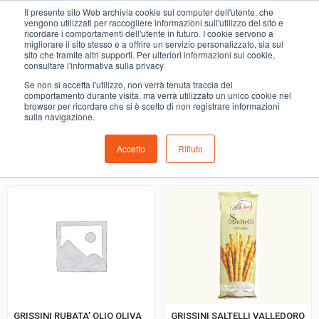
0
Il presente sito Web archivia cookie sul computer dell'utente, che
grissini
vengono utilizzati per raccogliere informazioni sull'utilizzo del sito e
ricordare i comportamenti dell'utente in futuro. I cookie servono a
migliorare il sito stesso e a offrire un servizio personalizzato, sia sul
COMING SOON
sito che tramite altri supporti. Per ulteriori informazioni sui cookie,
consultare l'informativa sulla privacy
i prodotti di ortofrutta, macelleria, salumeria, pescheria,
Se non si accetta l'utilizzo, non verrà tenuta traccia del
gastronomia e del menù settimanale devono essere indicati
comportamento durante visita, ma verrà utilizzato un unico cookie nel
browser per ricordare che si è scelto di non registrare informazioni
nello spazio apposito in sede di checkout
sulla navigazione.
Accetto
Rifiuto
Ordinamento predefinito
GRISSINI RUBATA’ OLIO OLIVA
GRISSINI SALTELLI VALLEDORO