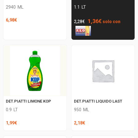
2940
ML
1.1
LT
Il
Il
6,98
€
1,36
€
2,28
€
solo con
prezzo
prezzo
originale
attuale
era:
è:
2,28€.
1,36€.
DET.PIATTI LIMONE KOP
DET.PIATTI LIQUIDO LAST
0.9
LT
950
ML
1,99
€
2,18
€