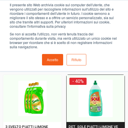
0
Il presente sito Web archivia cookie sul computer dell'utente, che
detergenza stoviglie
vengono utilizzati per raccogliere informazioni sull'utilizzo del sito e
ricordare i comportamenti dell'utente in futuro. I cookie servono a
migliorare il sito stesso e a offrire un servizio personalizzato, sia sul
COMING SOON
sito che tramite altri supporti. Per ulteriori informazioni sui cookie,
consultare l'informativa sulla privacy
i prodotti di ortofrutta, macelleria, salumeria, pescheria,
Se non si accetta l'utilizzo, non verrà tenuta traccia del
gastronomia e del menù settimanale devono essere indicati
comportamento durante visita, ma verrà utilizzato un unico cookie nel
browser per ricordare che si è scelto di non registrare informazioni
nello spazio apposito in sede di checkout
sulla navigazione.
Accetto
Rifiuto
Ordinamento predefinito
- 40%
3 SVELTO PIATTI LIMONE
DET. SOLE PIATTI LIMONE VERDE