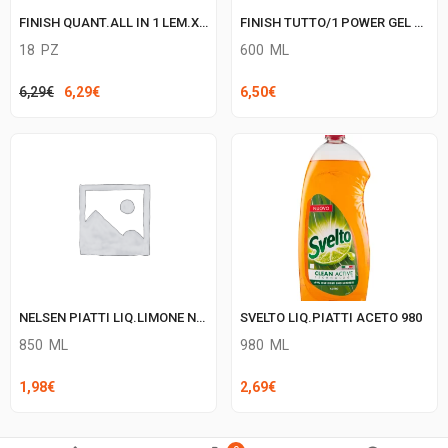
FINISH QUANT.ALL IN 1 LEM.X18
FINISH TUTTO/1 POWER GEL LEMON
18
PZ
600
ML
Il
Il
6,29
€
6,29
€
6,50
€
prezzo
prezzo
originale
attuale
era:
è:
6,29€.
6,29€.
NELSEN PIATTI LIQ.LIMONE NEW
SVELTO LIQ.PIATTI ACETO 980
850
ML
980
ML
1,98
€
2,69
€