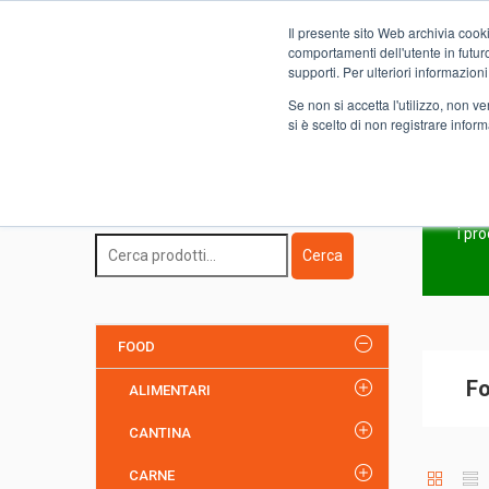
Il presente sito Web archivia cooki
Novità
comportamenti dell'utente in futuro.
supporti. Per ulteriori informazioni
Se non si accetta l'utilizzo, non 
si è scelto di non registrare infor
Home
FOOD
SAFO SELF-SERVICE
Formaggi medi
Ricerca Prodotto
i pr
Cerca
FOOD
Fo
ALIMENTARI
CANTINA
CARNE