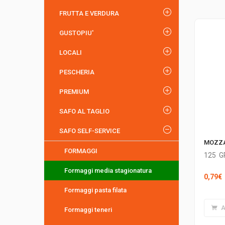
FRUTTA E VERDURA
GUSTOPIU'
LOCALI
PESCHERIA
PREMIUM
SAFO AL TAGLIO
SAFO SELF-SERVICE
MOZZA
FORMAGGI
125
G
Formaggi media stagionatura
0,79
€
Formaggi pasta filata
A
Formaggi teneri