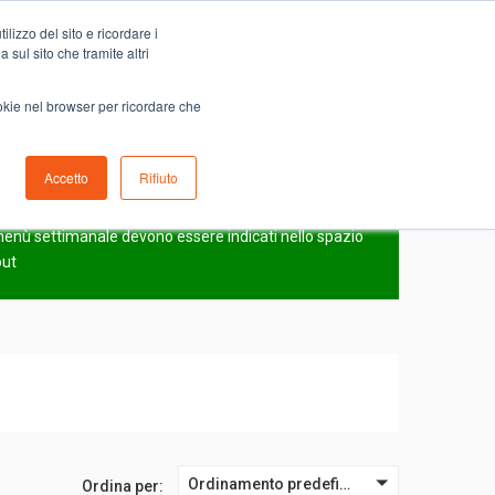
Carrello
lizzo del sito e ricordare i
0
ino
Serve aiuto?
Contattaci
0,00
€
 sul sito che tramite altri
ookie nel browser per ricordare che
Accetto
Rifiuto
N
l menù settimanale devono essere indicati nello spazio
out
Ordinamento predefinito
Ordina per: