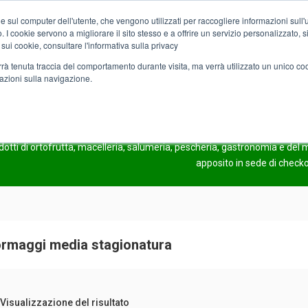
e sul computer dell'utente, che vengono utilizzati per raccogliere informazioni sull'uti
Chi siamo
Servizi
Spesa online
Carta Club A&O
Volant
 I cookie servono a migliorare il sito stesso e a offrire un servizio personalizzato, sia
 sui cookie, consultare l'informativa sulla privacy
verrà tenuta traccia del comportamento durante visita, ma verrà utilizzato un unico c
mazioni sulla navigazione.
a stagionatura
COMING SOO
odotti di ortofrutta, macelleria, salumeria, pescheria, gastronomia e de
apposito in sede di check
rmaggi media stagionatura
Visualizzazione del risultato