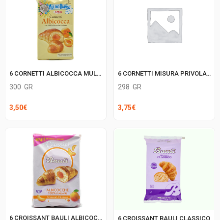
2,25€.
1,49€.
6 CORNETTI ALBICOCCA MULINO BIANCO
6 CORNETTI MISURA PRIVOLAT ALBICOCCA
300
GR
298
GR
3,50
€
3,75
€
6 CROISSANT BAULI ALBICOCCA
6 CROISSANT BAULI CLASSICO