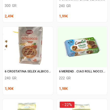
300
GR
240
GR
2,49
€
1,99
€
6 CROSTATINA SELEX ALBICOCCA
6 MEREND. .CIAO ROLL NOCCIOLA
240
GR
222
GR
1,90
€
1,98
€
- 22%