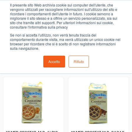
0
Il presente sito Web archivia cookie sul computer dell'utente, che
DOLCI E MERENDINE
vengono utilizzati per raccogliere informazioni sull'utilizzo del sito e
ricordare i comportamenti dell'utente in futuro. I cookie servono a
migliorare il sito stesso e a offrire un servizio personalizzato, sia sul
COMING SOON
sito che tramite altri supporti. Per ulteriori informazioni sui cookie,
consultare l'informativa sulla privacy
i prodotti di ortofrutta, macelleria, salumeria, pescheria,
Se non si accetta l'utilizzo, non verrà tenuta traccia del
gastronomia e del menù settimanale devono essere indicati
comportamento durante visita, ma verrà utilizzato un unico cookie nel
browser per ricordare che si è scelto di non registrare informazioni
nello spazio apposito in sede di checkout
sulla navigazione.
Accetto
Rifiuto
Ordinamento predefinito