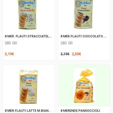
8 MER. FLAUTI STRACCIATELLA M.BIANCO
8 MER.FLAUTI CIOCCOLATO M.BIANCO
280
GR
280
GR
Il
Il
3,19
€
3,19
€
2,50
€
prezzo
prezzo
originale
attuale
era:
è:
3,19€.
2,50€.
8 MER.FLAUTI LATTE M.BIANCO
8 MERENDE PANGOCCIOLI