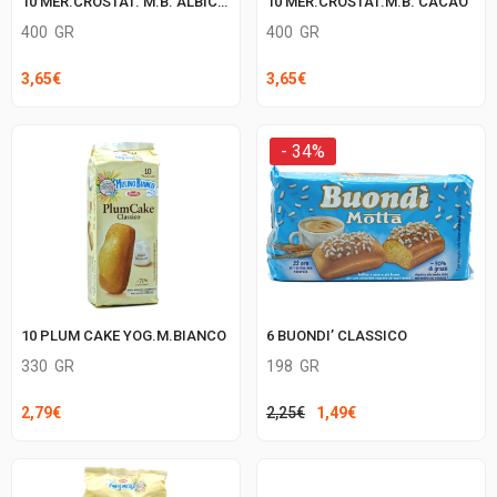
10 MER.CROSTAT. M.B. ALBICOCCA
10 MER.CROSTAT.M.B. CACAO
400
GR
400
GR
3,65
€
3,65
€
- 34%
10 PLUM CAKE YOG.M.BIANCO
6 BUONDI’ CLASSICO
330
GR
198
GR
Il
Il
2,79
€
2,25
€
1,49
€
prezzo
prezzo
originale
attuale
era:
è: