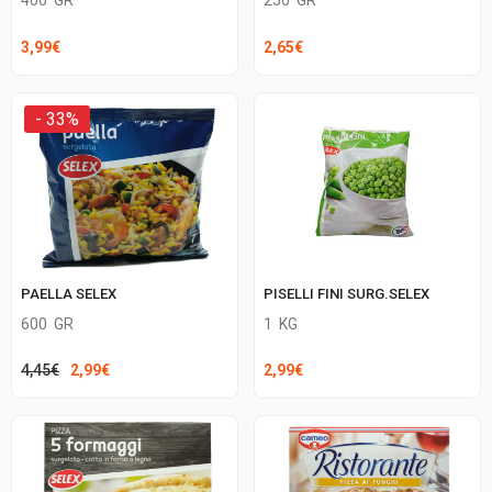
400
GR
250
GR
3,99
€
2,65
€
- 33%
PAELLA SELEX
PISELLI FINI SURG.SELEX
600
GR
1
KG
Il
Il
4,45
€
2,99
€
2,99
€
prezzo
prezzo
originale
attuale
era:
è:
4,45€.
2,99€.