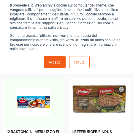
0
Il presente sito Web archivia cookie sul computer dell'utente, che
PIATTI PRONTI
vengono utilizzati per raccogliere informazioni sull'utilizzo del sito e
ricordare i comportamenti dell'utente in futuro. I cookie servono a
migliorare il sito stesso e a offrire un servizio personalizzato, sia sul
COMING SOON
sito che tramite altri supporti. Per ulteriori informazioni sui cookie,
consultare l'informativa sulla privacy
i prodotti di ortofrutta, macelleria, salumeria, pescheria,
Se non si accetta l'utilizzo, non verrà tenuta traccia del
gastronomia e del menù settimanale devono essere indicati
comportamento durante visita, ma verrà utilizzato un unico cookie nel
browser per ricordare che si è scelto di non registrare informazioni
nello spazio apposito in sede di checkout
sulla navigazione.
Accetto
Rifiuto
Ordinamento predefinito
4 BEEFBURGER FINDUS
12 BASTONCINI MERLUZZO FINDUS