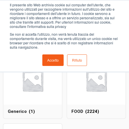
0
Il presente sito Web archivia cookie sul computer dell'utente, che
SALVIETTE UMIDIFICATE
vengono utilizzati per raccogliere informazioni sull'utilizzo del sito e
ricordare i comportamenti dell'utente in futuro. I cookie servono a
migliorare il sito stesso e a offrire un servizio personalizzato, sia sul
COMING SOON
sito che tramite altri supporti. Per ulteriori informazioni sui cookie,
consultare l'informativa sulla privacy
i prodotti di ortofrutta, macelleria, salumeria, pescheria,
Se non si accetta l'utilizzo, non verrà tenuta traccia del
gastronomia e del menù settimanale devono essere indicati
comportamento durante visita, ma verrà utilizzato un unico cookie nel
browser per ricordare che si è scelto di non registrare informazioni
nello spazio apposito in sede di checkout
sulla navigazione.
Accetto
Rifiuto
Generico
(1)
FOOD
(2224)