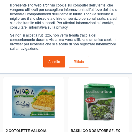
0
Il presente sito Web archivia cookie sul computer dell'utente, che
VEGETALI
vengono utilizzati per raccogliere informazioni sull'utilizzo del sito e
ricordare i comportamenti dell'utente in futuro. I cookie servono a
migliorare il sito stesso e a offrire un servizio personalizzato, sia sul
COMING SOON
sito che tramite altri supporti. Per ulteriori informazioni sui cookie,
consultare l'informativa sulla privacy
i prodotti di ortofrutta, macelleria, salumeria, pescheria,
Se non si accetta l'utilizzo, non verrà tenuta traccia del
gastronomia e del menù settimanale devono essere indicati
comportamento durante visita, ma verrà utilizzato un unico cookie nel
browser per ricordare che si è scelto di non registrare informazioni
nello spazio apposito in sede di checkout
sulla navigazione.
Accetto
Rifiuto
Ordinamento predefinito
2 COTOLETTE VALSOIA
BASILICO DOSATORE SELEX