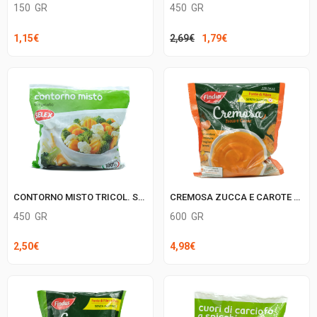
150
GR
450
GR
Il
Il
1,15
€
2,69
€
1,79
€
prezzo
prezzo
originale
attuale
era:
è:
2,69€.
1,79€.
CONTORNO MISTO TRICOL. SELEX
CREMOSA ZUCCA E CAROTE FINDUS
450
GR
600
GR
2,50
€
4,98
€