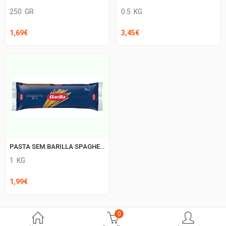
250
GR
0.5
KG
1,69
€
3,45
€
PASTA SEM.BARILLA SPAGHETTI 5
1
KG
1,99
€
0