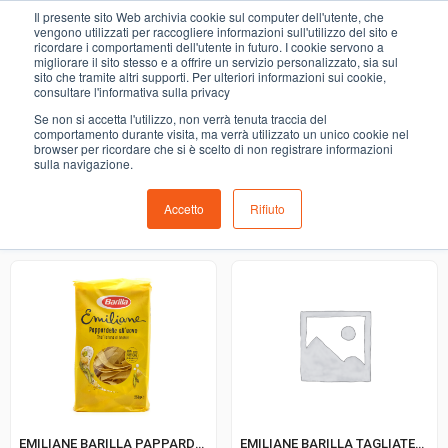
0
Il presente sito Web archivia cookie sul computer dell'utente, che
PASTA UOVO COMUNE
vengono utilizzati per raccogliere informazioni sull'utilizzo del sito e
ricordare i comportamenti dell'utente in futuro. I cookie servono a
migliorare il sito stesso e a offrire un servizio personalizzato, sia sul
COMING SOON
sito che tramite altri supporti. Per ulteriori informazioni sui cookie,
consultare l'informativa sulla privacy
i prodotti di ortofrutta, macelleria, salumeria, pescheria,
Se non si accetta l'utilizzo, non verrà tenuta traccia del
gastronomia e del menù settimanale devono essere indicati
comportamento durante visita, ma verrà utilizzato un unico cookie nel
browser per ricordare che si è scelto di non registrare informazioni
nello spazio apposito in sede di checkout
sulla navigazione.
Accetto
Rifiuto
Ordinamento predefinito
EMILIANE BARILLA PAPPARDELLE 176
EMILIANE BARILLA TAGLIATELLE