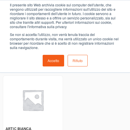
0
Il presente sito Web archivia cookie sul computer dell'utente, che
vodka
vengono utilizzati per raccogliere informazioni sull'utilizzo del sito e
ricordare i comportamenti dell'utente in futuro. I cookie servono a
migliorare il sito stesso e a offrire un servizio personalizzato, sia sul
COMING SOON
sito che tramite altri supporti. Per ulteriori informazioni sui cookie,
consultare l'informativa sulla privacy
i prodotti di ortofrutta, macelleria, salumeria, pescheria,
Se non si accetta l'utilizzo, non verrà tenuta traccia del
gastronomia e del menù settimanale devono essere indicati
comportamento durante visita, ma verrà utilizzato un unico cookie nel
browser per ricordare che si è scelto di non registrare informazioni
nello spazio apposito in sede di checkout
sulla navigazione.
Accetto
Rifiuto
Ordinamento predefinito
ARTIC BIANCA