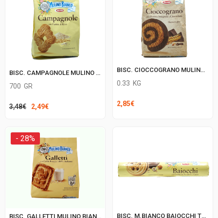
BISC. CIOCCOGRANO MULINO BIANCO
BISC. CAMPAGNOLE MULINO BIANCO
0.33
KG
700
GR
2,85
€
Il
Il
3,48
€
2,49
€
prezzo
prezzo
originale
attuale
- 28%
era:
è:
3,48€.
2,49€.
BISC. M.BIANCO BAIOCCHI TUBO
BISC. GALLETTI MULINO BIANCO