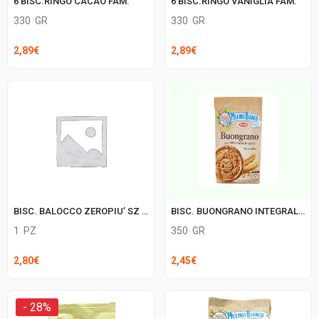
6 BISC.RINGO CACAO FAM.
6 BISC.RINGO VANIGLIA FAM.
330
GR
330
GR
2,89
€
2,89
€
BISC. BALOCCO ZEROPIU’ SZ 7 CEREALI X6
BISC. BUONGRANO INTEGRALI M.B.
1
PZ
350
GR
2,80
€
2,45
€
- 28%