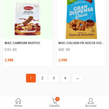
BISC.CABRIONI RUSTICI
BISC.COLUSSI FR.GOCCE CIOC.GR.DISPENSA
0.65
KG
600
GR
2,98
€
2,99
€
1
2
3
4
→
0
Home
Carrello
Account