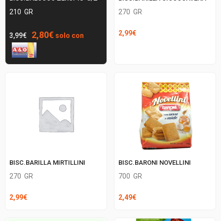
210
GR
270
GR
Il
Il
2,99
€
2,80
€
3,99
€
solo con
prezzo
prezzo
originale
attuale
era:
è:
3,99€.
2,80€.
BISC.BARONI NOVELLINI
BISC.BARILLA MIRTILLINI
700
GR
270
GR
2,49
€
2,99
€