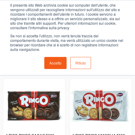
0
Il presente sito Web archivia cookie sul computer dell'utente, che
BISCOTTI
vengono utilizzati per raccogliere informazioni sull'utilizzo del sito e
ricordare i comportamenti dell'utente in futuro. I cookie servono a
migliorare il sito stesso e a offrire un servizio personalizzato, sia sul
COMING SOON
sito che tramite altri supporti. Per ulteriori informazioni sui cookie,
consultare l'informativa sulla privacy
i prodotti di ortofrutta, macelleria, salumeria, pescheria,
Se non si accetta l'utilizzo, non verrà tenuta traccia del
gastronomia e del menù settimanale devono essere indicati
comportamento durante visita, ma verrà utilizzato un unico cookie nel
browser per ricordare che si è scelto di non registrare informazioni
nello spazio apposito in sede di checkout
sulla navigazione.
Accetto
Rifiuto
Ordinamento predefinito