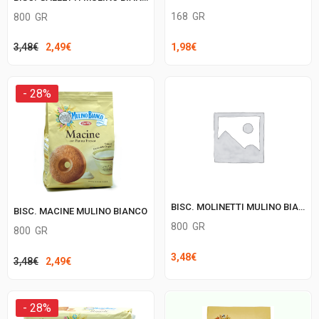
168
GR
800
GR
Il
Il
1,98
€
3,48
€
2,49
€
prezzo
prezzo
originale
attuale
- 28%
era:
è:
3,48€.
2,49€.
BISC. MOLINETTI MULINO BIANCO
BISC. MACINE MULINO BIANCO
800
GR
800
GR
3,48
€
Il
Il
3,48
€
2,49
€
prezzo
prezzo
originale
attuale
- 28%
era:
è: