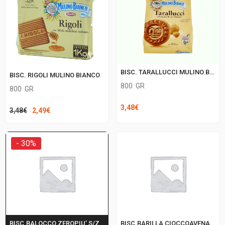
3,48€.
2,49€.
BISC. TARALLUCCI MULINO BIANCO
BISC. RIGOLI MULINO BIANCO
800
GR
800
GR
3,48
€
Il
Il
3,48
€
2,49
€
prezzo
prezzo
originale
attuale
- 30%
era:
è:
3,48€.
2,49€.
BISC.BALOCCO ZEROPIU’ S/Z GOCCE
BISC.BARILLA CIOCCOAVENA