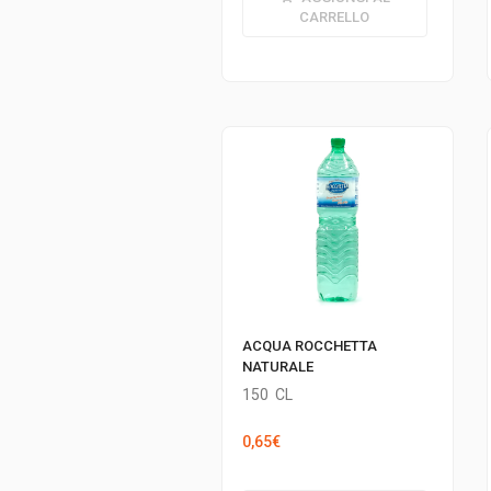
era:
è:
CARRELLO
12,90€.
10,99€.
ACQUA ROCCHETTA
NATURALE
150
CL
0,65
€