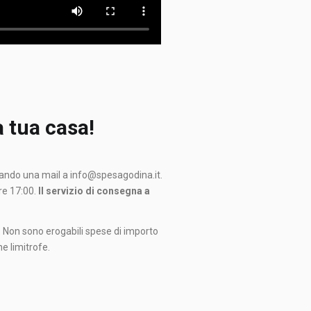
a tua casa!
iando una mail a info@spesagodina.it.
re 17:00.
Il servizio di consegna a
. Non sono erogabili spese di importo
e limitrofe.