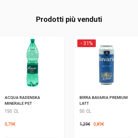
Prodotti più venduti
- 31%
ACQUA RADENSKA
BIRRA BAVARIA PREMIUM
MINERALE PET
LATT
150
CL
50
CL
Il
Il
0,79
€
1,29
€
0,89
€
prezzo
prezzo