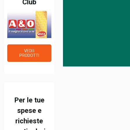
Club
VEDI I
PRODOTTI
Per le tue
spese e
richieste