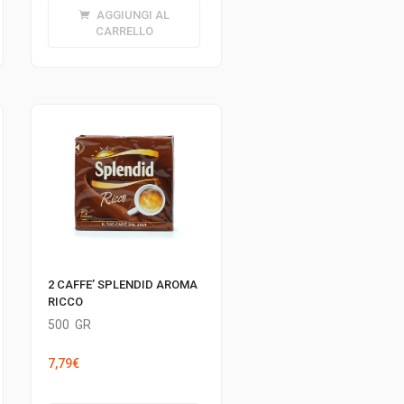
AGGIUNGI AL
CARRELLO
2 CAFFE’ SPLENDID AROMA
RICCO
500
GR
7,79
€