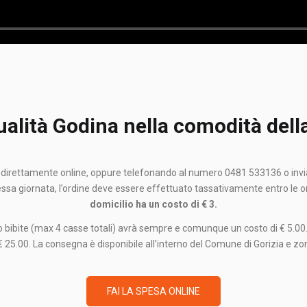
ualità Godina nella comodità dell
io direttamente online, oppure telefonando al numero 0481 533136 o inv
tessa giornata, l’ordine deve essere effettuato tassativamente entro le o
domicilio ha un costo di € 3.
e o bibite (max 4 casse totali) avrà sempre e comunque un costo di € 5.00
 € 25.00. La consegna è disponibile all’interno del Comune di Gorizia e zon
FAI LA SPESA ONLINE