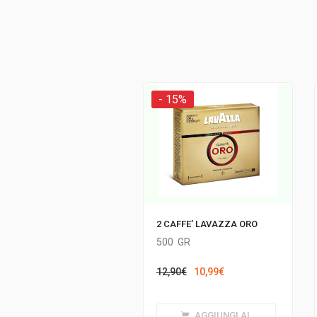
- 15%
2 CAFFE’ LAVAZZA ORO
500
GR
Il
Il
12,90
€
10,99
€
prezzo
prezzo
originale
attuale
AGGIUNGI AL