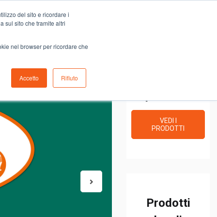
Carrello
lizzo del sito e ricordare i
0
ino
Serve aiuto?
Contattaci
0,00
€
 sul sito che tramite altri
ookie nel browser per ricordare che
Prodotti
Accetto
Rifiuto
premium
VEDI I
PRODOTTI
Prodotti