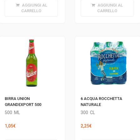
originale
attuale
AGGIUNGI AL
AGGIUNGI AL
era:
è:
CARRELLO
CARRELLO
1,29€.
0,89€.
BIRRA UNION
6 ACQUA ROCCHETTA
GRANDEXPORT 500
NATURALE
500
ML
300
CL
1,05
€
2,25
€