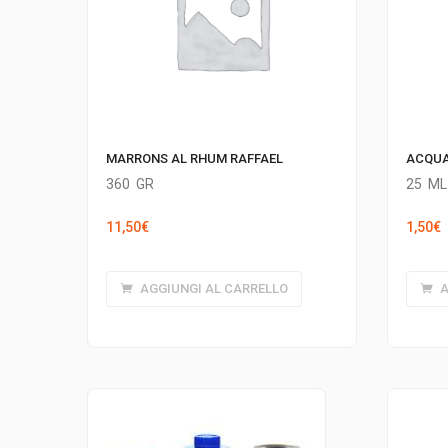
MARRONS AL RHUM RAFFAEL
ACQUA
360
GR
25
ML
11,50
€
1,50
€
AGGIUNGI AL CARRELLO
A