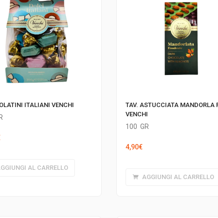
LATINI ITALIANI VENCHI
TAV. ASTUCCIATA MANDORLA 
VENCHI
R
100
GR
€
4,90
€
GGIUNGI AL CARRELLO
AGGIUNGI AL CARRELLO