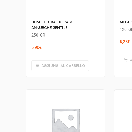
CONFETTURA EXTRA MELE
MELA 
ANNURCHE GENTILE
120
G
250
GR
5,25
€
5,90
€
A
AGGIUNGI AL CARRELLO