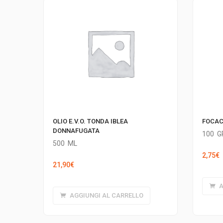
OLIO E.V.O. TONDA IBLEA
FOCAC
DONNAFUGATA
100
G
500
ML
2,75
€
21,90
€
A
AGGIUNGI AL CARRELLO