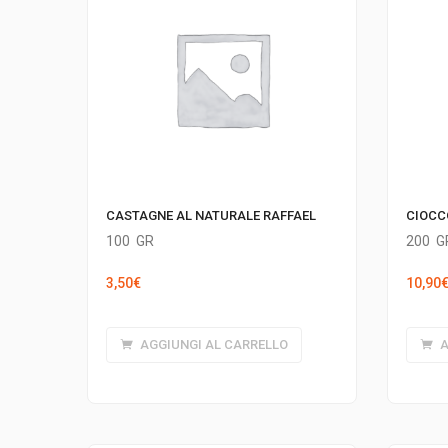
CIOCCO
CASTAGNE AL NATURALE RAFFAEL
200
G
100
GR
10,90
3,50
€
A
AGGIUNGI AL CARRELLO