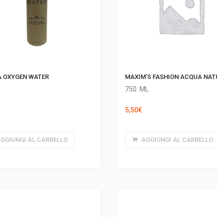
 OXYGEN WATER
MAXIM’S FASHION ACQUA NAT
750
ML
5,50
€
GGIUNGI AL CARRELLO
AGGIUNGI AL CARRELLO