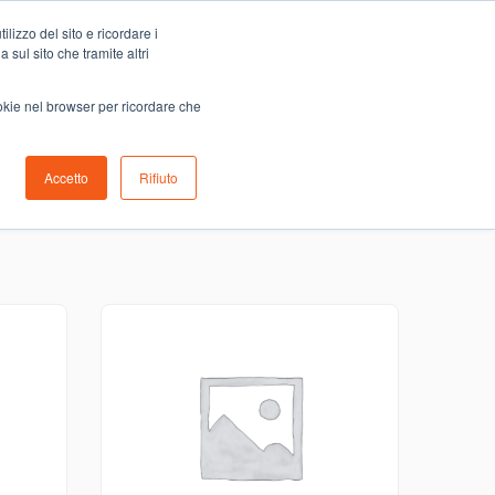
Carrello
lizzo del sito e ricordare i
0
ino
Serve aiuto?
Contattaci
0,00
€
 sul sito che tramite altri
ookie nel browser per ricordare che
Accetto
Rifiuto