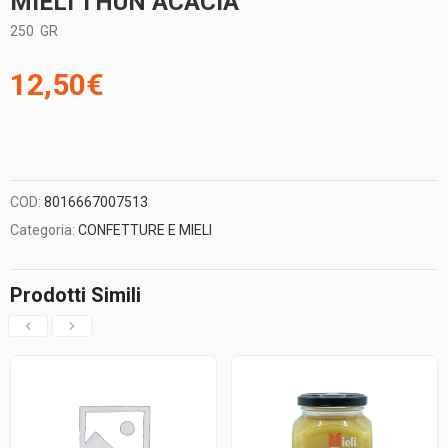
MIELI THUN ACACIA
250
GR
12,50
€
COD:
8016667007513
Categoria:
CONFETTURE E MIELI
Prodotti Simili