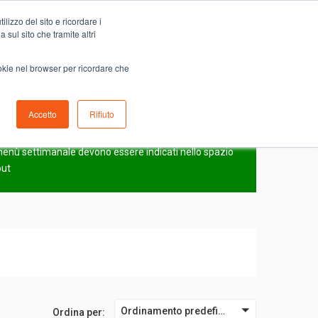
Carrello
lizzo del sito e ricordare i
0
ino
Serve aiuto?
Contattaci
0,00
€
 sul sito che tramite altri
ookie nel browser per ricordare che
Accetto
Rifiuto
N
l menù settimanale devono essere indicati nello spazio
out
Ordinamento predefinito
Ordina per: