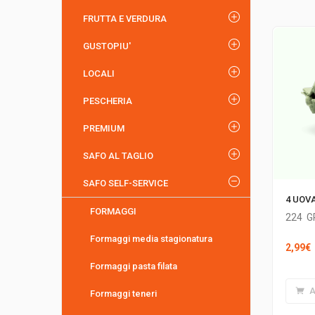
FRUTTA E VERDURA
GUSTOPIU'
LOCALI
PESCHERIA
PREMIUM
SAFO AL TAGLIO
SAFO SELF-SERVICE
4 UOVA
FORMAGGI
224
G
Formaggi media stagionatura
2,99
€
Formaggi pasta filata
A
Formaggi teneri