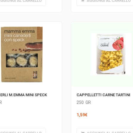
GGIUNGI AL CARRELLO
AGGIUNGI AL CARRELLO
ERLI M.EMMA MINI SPECK
CAPPELLETTI CARNE TARTINI
R
250
GR
1,59
€