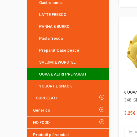
Gastronomia
LATTE FRESCO
PANNA E BURRO
Pasta fresca
Preparati base pesce
SALUMI E WURSTEL
UOVA E ALTRI PREPARATI
YOGURT E SNACK
6 UOVA
SURGELATI
348
G
Generico
3,25
€
NO FOOD
A
Prodotti più venduti