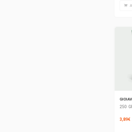
A
GIOIA
250
G
3,89
€