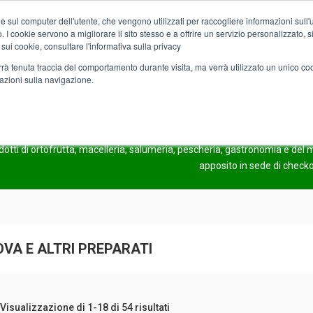
e sul computer dell'utente, che vengono utilizzati per raccogliere informazioni sull'uti
Chi siamo
Servizi
Spesa online
Carta Club A&O
Volant
 I cookie servono a migliorare il sito stesso e a offrire un servizio personalizzato, sia
 sui cookie, consultare l'informativa sulla privacy
verrà tenuta traccia del comportamento durante visita, ma verrà utilizzato un unico c
mazioni sulla navigazione.
PREPARATI
COMING SOO
odotti di ortofrutta, macelleria, salumeria, pescheria, gastronomia e de
apposito in sede di check
OVA E ALTRI PREPARATI
Visualizzazione di 1-18 di 54 risultati