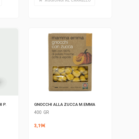
AGGIUNGI AL CARRELLO
GNOCCHI ALLA ZUCCA M.EMMA
I P.
400
GR
3,19
€