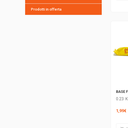
Prodotti in offerta
BASE 
0.23
K
1,99
€