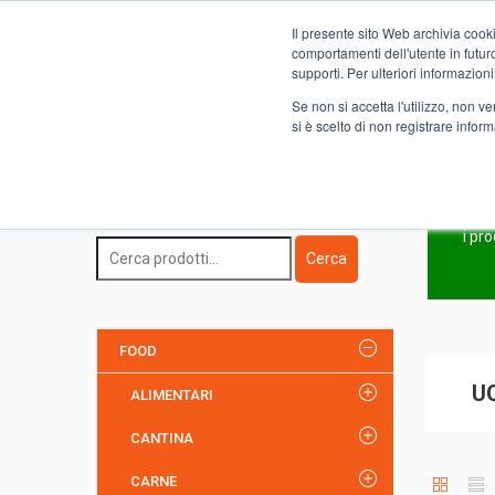
Il presente sito Web archivia cooki
Novità
comportamenti dell'utente in futuro.
supporti. Per ulteriori informazioni
Se non si accetta l'utilizzo, non 
si è scelto di non registrare infor
Home
FOOD
SAFO SELF-SERVICE
UOVA E ALTRI 
Ricerca Prodotto
i pr
Cerca
FOOD
U
ALIMENTARI
CANTINA
CARNE