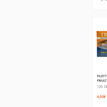
A
FILET
FRIUL
120
G
6,50
€