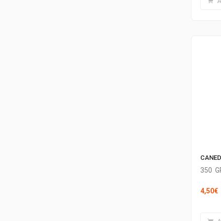
A
CANED
350
G
4,50
€