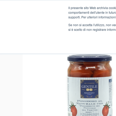
Il presente sito Web archivia cooki
Novità
comportamenti dell'utente in futuro.
supporti. Per ulteriori informazioni
Se non si accetta l'utilizzo, non 
si è scelto di non registrare infor
Home
FOOD
PREMIUM
PASSATE E PELATI
POMO