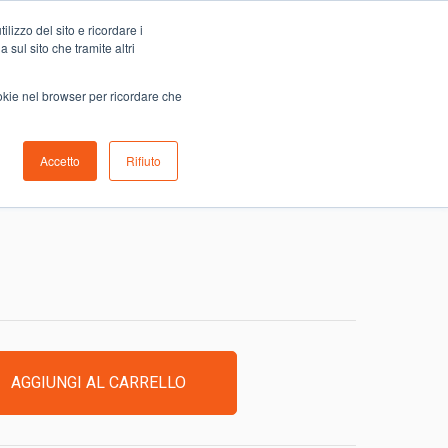
Carrello
lizzo del sito e ricordare i
0
ino
Serve aiuto?
Contattaci
0,00
€
 sul sito che tramite altri
ookie nel browser per ricordare che
Accetto
Rifiuto
EL VESUVIO GENTILE
AGGIUNGI AL CARRELLO