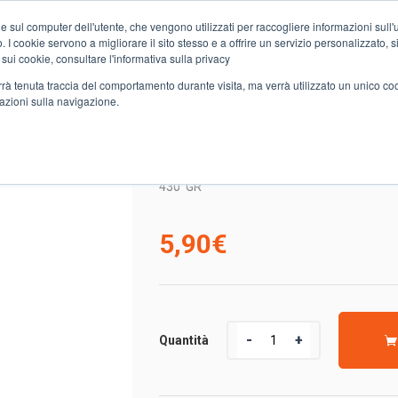
e sul computer dell'utente, che vengono utilizzati per raccogliere informazioni sull'uti
Chi siamo
Servizi
Spesa online
Carta Club A&O
Volant
 I cookie servono a migliorare il sito stesso e a offrire un servizio personalizzato, sia
 sui cookie, consultare l'informativa sulla privacy
verrà tenuta traccia del comportamento durante visita, ma verrà utilizzato un unico c
mazioni sulla navigazione.
DORO PIENNOLO DEL VESUVIO GENTILE
POMODORO PIENNOLO D
430
GR
5,90
€
Quantità
Quantità