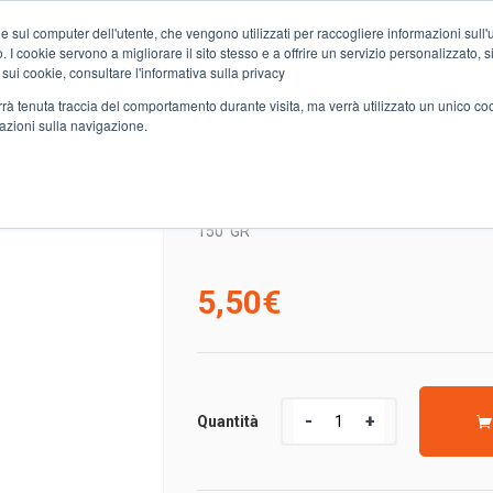
e sul computer dell'utente, che vengono utilizzati per raccogliere informazioni sull'uti
Chi siamo
Servizi
Spesa online
Carta Club A&O
Volant
 I cookie servono a migliorare il sito stesso e a offrire un servizio personalizzato, sia
 sui cookie, consultare l'informativa sulla privacy
verrà tenuta traccia del comportamento durante visita, ma verrà utilizzato un unico c
mazioni sulla navigazione.
LINGUE DI SUOCERA CIPOLLA TROPEA FONGO
LINGUE DI SUOCERA C
150
GR
5,50
€
Quantità
Quantità