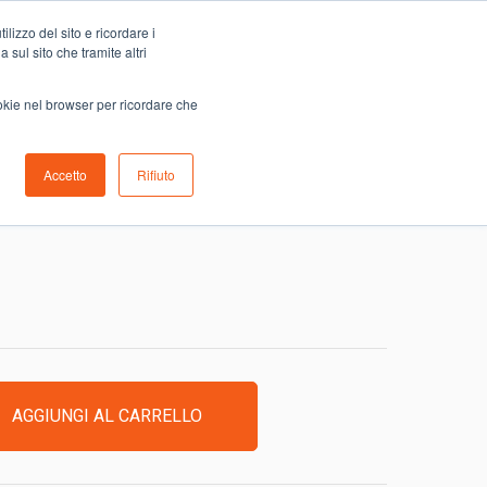
Carrello
lizzo del sito e ricordare i
0
ino
Serve aiuto?
Contattaci
0,00
€
 sul sito che tramite altri
ookie nel browser per ricordare che
Accetto
Rifiuto
IPOLLA TROPEA FONGO
AGGIUNGI AL CARRELLO