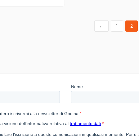
←
1
2