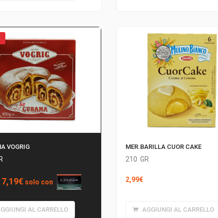
%
A VOGRIG
MER.BARILLA CUOR CAKE
R
210
GR
Il
Il
2,99
€
7,19
€
solo con
prezzo
prezzo
originale
attuale
GGIUNGI AL CARRELLO
AGGIUNGI AL CARRELLO
era:
è: