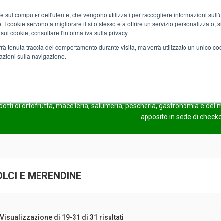
e sul computer dell'utente, che vengono utilizzati per raccogliere informazioni sull'uti
Chi siamo
Servizi
Spesa online
Carta Club A&O
Volant
 I cookie servono a migliorare il sito stesso e a offrire un servizio personalizzato, sia
 sui cookie, consultare l'informativa sulla privacy
verrà tenuta traccia del comportamento durante visita, ma verrà utilizzato un unico c
mazioni sulla navigazione.
Pagina 2
COMING SOO
odotti di ortofrutta, macelleria, salumeria, pescheria, gastronomia e de
apposito in sede di check
OLCI E MERENDINE
Visualizzazione di 19-31 di 31 risultati