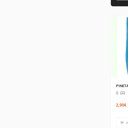
PINET
0
GR
2,90
€
A