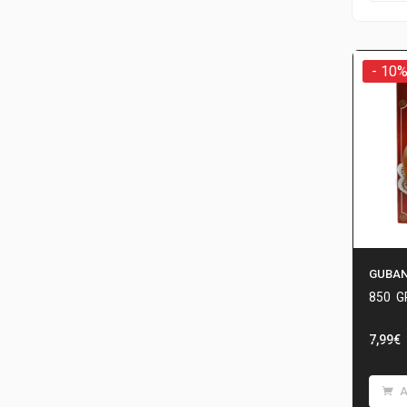
- 10
GUBAN
850
G
7,99
€
A