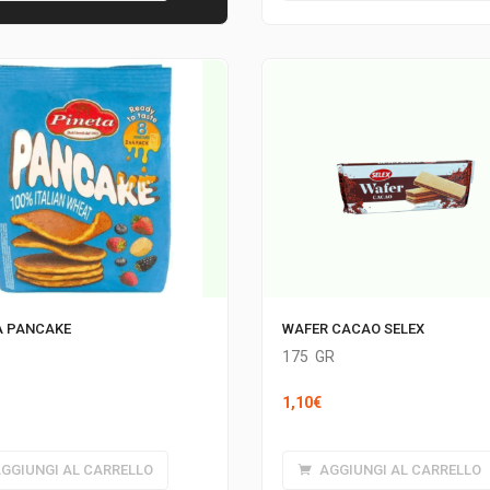
7,99€.
7,19€.
A PANCAKE
WAFER CACAO SELEX
175
GR
1,10
€
GGIUNGI AL CARRELLO
AGGIUNGI AL CARRELLO