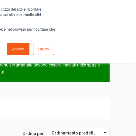
Carrello
lizzo del sito e ricordare i
0
ino
Serve aiuto?
Contattaci
0,00
€
 sul sito che tramite altri
ookie nel browser per ricordare che
Accetto
Rifiuto
N
l menù settimanale devono essere indicati nello spazio
out
Ordinamento predefinito
Ordina per: