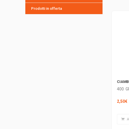
Prodotti in offerta
CIAMB
400
G
2,50
€
A