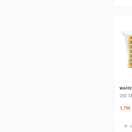
WAFFE
250
G
1,79
€
A