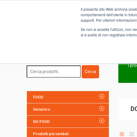
Il presente sito Web archivia cooki
Novità
comportamenti dell'utente in futuro.
supporti. Per ulteriori informazioni
Se non si accetta l'utilizzo, non 
si è scelto di non registrare infor
Home
FOOD
ALIMENTARI
DOLCI E MERENDINE
Ricerca Prodotto
i pr
Cerca
FOOD
D
Generico
NO FOOD
Prodotti più venduti