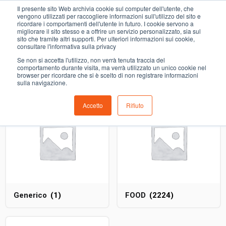
0
Il presente sito Web archivia cookie sul computer dell'utente, che
vini spumanti
vengono utilizzati per raccogliere informazioni sull'utilizzo del sito e
ricordare i comportamenti dell'utente in futuro. I cookie servono a
migliorare il sito stesso e a offrire un servizio personalizzato, sia sul
COMING SOON
sito che tramite altri supporti. Per ulteriori informazioni sui cookie,
consultare l'informativa sulla privacy
i prodotti di ortofrutta, macelleria, salumeria, pescheria,
Se non si accetta l'utilizzo, non verrà tenuta traccia del
gastronomia e del menù settimanale devono essere indicati
comportamento durante visita, ma verrà utilizzato un unico cookie nel
browser per ricordare che si è scelto di non registrare informazioni
nello spazio apposito in sede di checkout
sulla navigazione.
Accetto
Rifiuto
Generico
(1)
FOOD
(2224)