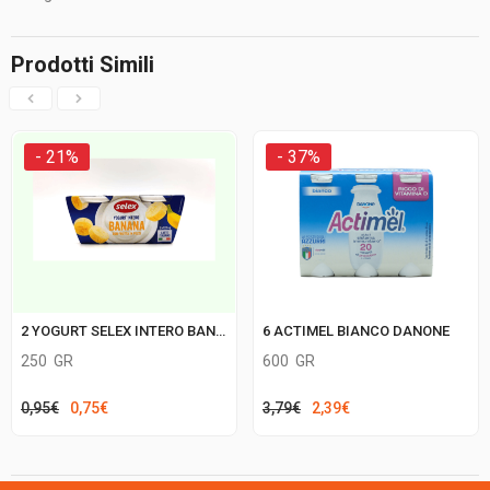
Prodotti Simili
- 21%
- 37%
6 ACTIMEL BIANCO DANONE
2 YOGURT SELEX INTERO BANANA
600
GR
250
GR
Il
Il
Il
Il
3,79
€
2,39
€
0,95
€
0,75
€
prezzo
prezzo
prezzo
prezzo
originale
attuale
originale
attuale
era:
è:
era:
è: