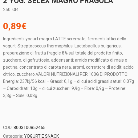
2 YOG. SELEX MAGRO FRAGOLA
250
GR
0,89
€
Ingredienti: yogurt magro LATTE scremato, fermenti lattici dello
yogurt: Streptococcus thermophilus, Lactobacillus bulgaricus,
preparazione di frutta fragole 8% sul totale del prodotto finito,
zucchero, oligofruttosio, addensanti: amido modificato di mais e
pectina, concentrato di carota nera, aromi, correttore di acidit: acido
citrico, zucchero.VALORI NUTRIZIONALI PER 100G DI PRODOTTO:
Energia: 237kj/56 kcal – Grassi: 0,1g – di cui acidi grassi saturi: 0,07g
– Carboidrati: 10g – di cui zuccheri: 9,9g – Fibre: 0,9g – Proteine:
3,3g – Sale: 0,08g
COD:
8003100852465
Categoria:
YOGURT E SNACK