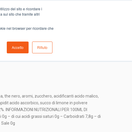
Carrello
lizzo del sito e ricordare i
0
ino
Serve aiuto?
Contattaci
0,00
€
 sul sito che tramite altri
ookie nel browser per ricordare che
Accetto
Rifiuto
ua, the nero, aromi, zucchero, acidificanti acido malico,
 sapidit acido ascorbico, succo di limone in polvere
to 2%. INFORMAZIONI NUTRIZIONALI PER 100ML DI
 – di cui acidi grassi saturi 0g – Carboidrati 7,8g – di
– Sale 0g