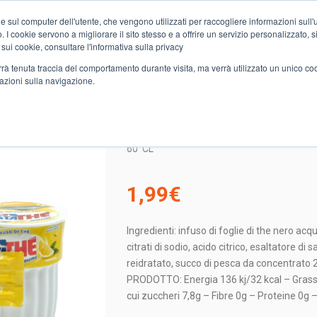
e sul computer dell'utente, che vengono utilizzati per raccogliere informazioni sull'uti
Chi siamo
Servizi
Spesa online
Carta Club A&O
Volant
 I cookie servono a migliorare il sito stesso e a offrire un servizio personalizzato, sia
 sui cookie, consultare l'informativa sulla privacy
verrà tenuta traccia del comportamento durante visita, ma verrà utilizzato un unico c
mazioni sulla navigazione.
RATI
3 ESTATHE’ PESCA
3 ESTATHE’ PESCA
60
CL
1,99
€
Ingredienti: infuso di foglie di the nero acq
citrati di sodio, acido citrico, esaltatore di
reidratato, succo di pesca da concentra
PRODOTTO: Energia 136 kj/32 kcal – Grassi 0g
cui zuccheri 7,8g – Fibre 0g – Proteine 0g 