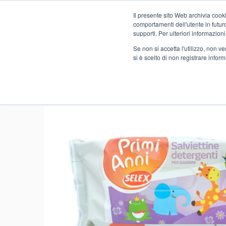
Il presente sito Web archivia cooki
Novità
comportamenti dell'utente in futuro.
supporti. Per ulteriori informazioni
Se non si accetta l'utilizzo, non 
si è scelto di non registrare infor
Home
NO FOOD
PROFUMERIA
ASSORBENTI E CA