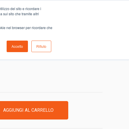
Carrello
lizzo del sito e ricordare i
0
ino
Serve aiuto?
Contattaci
0,00
€
 sul sito che tramite altri
ookie nel browser per ricordare che
Accetto
Rifiuto
OTONE SELEX
AGGIUNGI AL CARRELLO