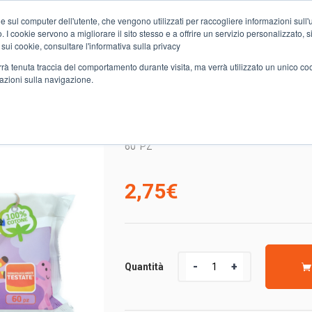
e sul computer dell'utente, che vengono utilizzati per raccogliere informazioni sull'uti
Chi siamo
Servizi
Spesa online
Carta Club A&O
Volant
 I cookie servono a migliorare il sito stesso e a offrire un servizio personalizzato, sia
 sui cookie, consultare l'informativa sulla privacy
verrà tenuta traccia del comportamento durante visita, ma verrà utilizzato un unico c
mazioni sulla navigazione.
RTA IGIENICA
60 SALVIETTE BIMBI COTONE SELEX
60 SALVIETTE BIMBI C
60
PZ
2,75
€
Quantità
Quantità