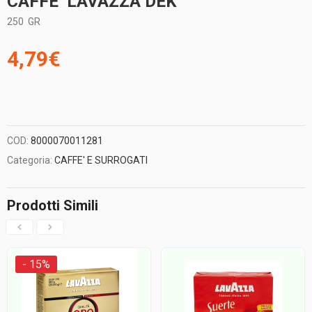
CAFFE’ LAVAZZA DEK
250
GR
4,79
€
COD:
8000070011281
Categoria:
CAFFE' E SURROGATI
Prodotti Simili
- 15%