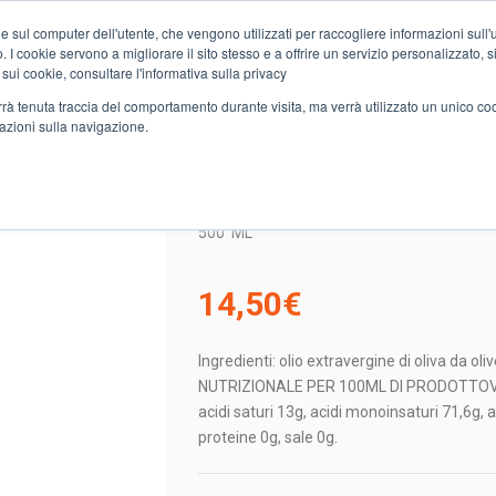
e sul computer dell'utente, che vengono utilizzati per raccogliere informazioni sull'uti
Chi siamo
Servizi
Spesa online
Carta Club A&O
Volant
 I cookie servono a migliorare il sito stesso e a offrire un servizio personalizzato, sia
 sui cookie, consultare l'informativa sulla privacy
verrà tenuta traccia del comportamento durante visita, ma verrà utilizzato un unico c
mazioni sulla navigazione.
OLIO EXTRAV. 100% ITA PAROVEL CANTO MELODICO
OLIO EXTRAV. 100% IT
500
ML
14,50
€
Ingredienti: olio extravergine di oliva da 
NUTRIZIONALE PER 100ML DI PRODOTTOValor
acidi saturi 13g, acidi monoinsaturi 71,6g, ac
proteine 0g, sale 0g.