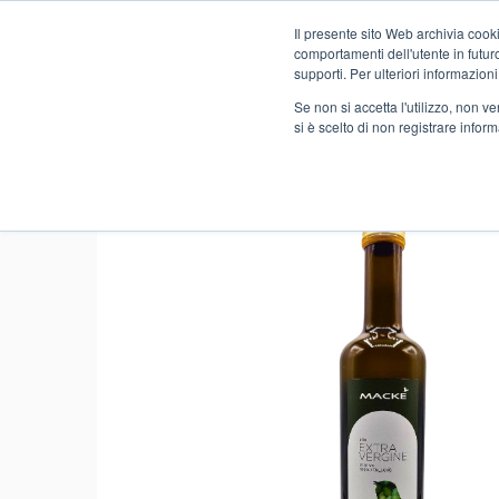
Il presente sito Web archivia cooki
Novità
comportamenti dell'utente in futuro.
supporti. Per ulteriori informazioni
Se non si accetta l'utilizzo, non 
si è scelto di non registrare infor
Home
FOOD
LOCALI
OLIO EXTRAVERGINE OLIVA