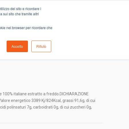
Carrello
lizzo del sito e ricordare i
0
ino
Serve aiuto?
Contattaci
0,00
€
 sul sito che tramite altri
ookie nel browser per ricordare che
Accetto
Rifiuto
A PAROVEL CANTO MELODICO
olive 100% italiane estratto a freddo.DICHIARAZIONE
e energetico 3389 Kj/824Kcal, grassi 91,6g, di cui
idi polinsaturi 7g, carboidrati 0g, di cui zuccheri 0g,