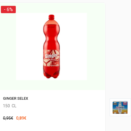
- 6%
GINGER SELEX
150
CL
Il
Il
0,95
€
0,89
€
prezzo
prezzo