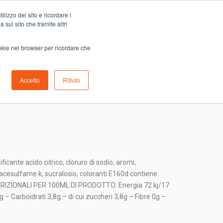
Carrello
lizzo del sito e ricordare i
0
ino
Serve aiuto?
Contattaci
0,00
€
 sul sito che tramite altri
ookie nel browser per ricordare che
Accetto
Rifiuto
ANGE
ificante acido citrico, cloruro di sodio, aromi,
 acesulfame k, sucralosio, coloranti E160d contiene
UTRIZIONALI PER 100ML DI PRODOTTO: Energia 72 kj/17
0g – Carboidrati 3,8g – di cui zuccheri 3,8g – Fibre 0g –