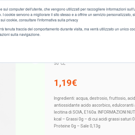
e sul computer dell'utente, che vengono utilizzati per raccogliere informazioni sull'uti
Chi siamo
Servizi
Spesa online
Carta Club A&O
Volant
 I cookie servono a migliorare il sito stesso e a offrire un servizio personalizzato, sia
 sui cookie, consultare l'informativa sulla privacy
verrà tenuta traccia del comportamento durante visita, ma verrà utilizzato un unico c
mazioni sulla navigazione.
RATI
POWERADE BLOOD ORANGE
POWERADE BLOOD OR
50
CL
1,19
€
Ingredienti: acqua, destrosio, fruttosio, acid
antiossidante acido ascorbico, edulcoranti
lecitina di SOIA, E160a. INFORMAZIONI N
kcal – Grassi 0g – di cui acidi grassi saturi 
Proteine 0g – Sale 0,13g