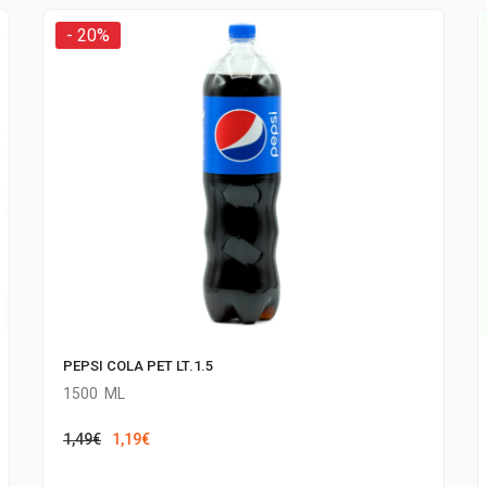
- 20%
PEPSI COLA PET LT.1.5
1500
ML
Il
Il
1,49
€
1,19
€
prezzo
prezzo