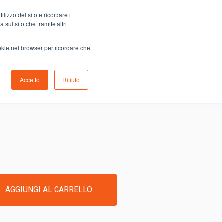
Carrello
lizzo del sito e ricordare i
0
ino
Serve aiuto?
Contattaci
0,00
€
 sul sito che tramite altri
ookie nel browser per ricordare che
Accetto
Rifiuto
DI
AGGIUNGI AL CARRELLO