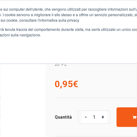
e sul computer dell'utente, che vengono utilizzati per raccogliere informazioni sull'uti
Chi siamo
Servizi
Spesa online
Carta Club A&O
Volant
 I cookie servono a migliorare il sito stesso e a offrire un servizio personalizzato, sia
 sui cookie, consultare l'informativa sulla privacy
verrà tenuta traccia del comportamento durante visita, ma verrà utilizzato un unico c
mazioni sulla navigazione.
SACCH.GELO SELEX MEDI
SACCH.GELO SELEX ME
20
PZ
0,95
€
Quantità
Quantità