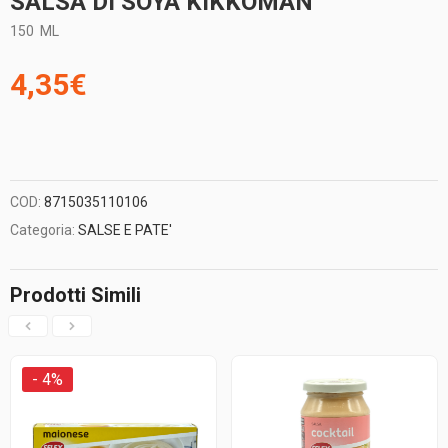
SALSA DI SOYA KIKKOMAN
150
ML
4,35
€
COD:
8715035110106
Categoria:
SALSE E PATE'
Prodotti Simili
- 4%