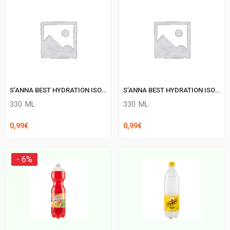
1,30€.
0,65€.
S’ANNA BEST HYDRATION ISOTONIC FR.BOSCO
S’ANNA BEST HYDRATION ISOTONIC LIMONE
330
ML
330
ML
0,99
€
0,99
€
- 6%