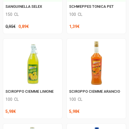
SANGUINELLA SELEX
SCHWEPPES TONICA PET
150
CL
100
CL
Il
Il
0,95
€
0,89
€
1,39
€
prezzo
prezzo
originale
attuale
era:
è:
0,95€.
0,89€.
SCIROPPO CIEMME LIMONE
SCIROPPO CIEMME ARANCIO
100
CL
100
CL
5,98
€
5,98
€