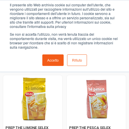
0
Il presente sito Web archivia cookie sul computer dell'utente, che
BEVANDE BIBITE PREPARATI
vengono utilizzati per raccogliere informazioni sull'utilizzo del sito e
ricordare i comportamenti dell'utente in futuro. I cookie servono a
migliorare il sito stesso e a offrire un servizio personalizzato, sia sul
COMING SOON
sito che tramite altri supporti. Per ulteriori informazioni sui cookie,
consultare l'informativa sulla privacy
i prodotti di ortofrutta, macelleria, salumeria, pescheria,
Se non si accetta l'utilizzo, non verrà tenuta traccia del
gastronomia e del menù settimanale devono essere indicati
comportamento durante visita, ma verrà utilizzato un unico cookie nel
browser per ricordare che si è scelto di non registrare informazioni
nello spazio apposito in sede di checkout
sulla navigazione.
Accetto
Rifiuto
Ordinamento predefinito
PREP.THE LIMONE SELEX
PREP.THE PESCA SELEX