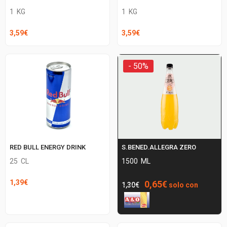
1
KG
1
KG
3,59
€
3,59
€
- 50%
RED BULL ENERGY DRINK
S.BENED.ALLEGRA ZERO
25
CL
1500
ML
Il
Il
1,39
€
0,65
€
1,30
€
solo con
prezzo
prezzo
originale
attuale
era:
è: