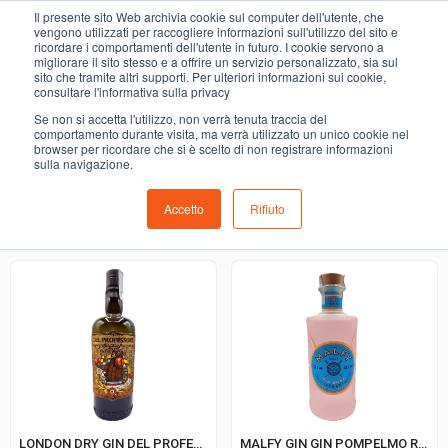
0
Il presente sito Web archivia cookie sul computer dell'utente, che
LIQUORI
vengono utilizzati per raccogliere informazioni sull'utilizzo del sito e
ricordare i comportamenti dell'utente in futuro. I cookie servono a
migliorare il sito stesso e a offrire un servizio personalizzato, sia sul
COMING SOON
sito che tramite altri supporti. Per ulteriori informazioni sui cookie,
consultare l'informativa sulla privacy
i prodotti di ortofrutta, macelleria, salumeria, pescheria,
Se non si accetta l'utilizzo, non verrà tenuta traccia del
gastronomia e del menù settimanale devono essere indicati
comportamento durante visita, ma verrà utilizzato un unico cookie nel
browser per ricordare che si è scelto di non registrare informazioni
nello spazio apposito in sede di checkout
sulla navigazione.
Accetto
Rifiuto
Ordinamento predefinito
LONDON DRY GIN DEL PROFESSORE
MALFY GIN GIN POMPELMO ROSA