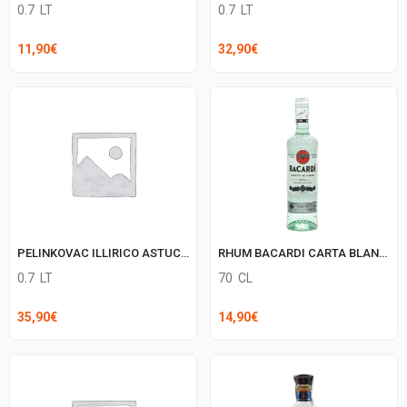
0.7
LT
0.7
LT
11,90
€
32,90
€
RHUM BACARDI CARTA BLANCA 40′
PELINKOVAC ILLIRICO ASTUCCIO
70
CL
0.7
LT
14,90
€
35,90
€