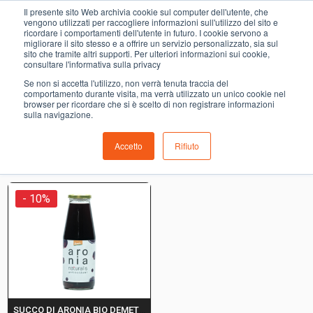
0
Il presente sito Web archivia cookie sul computer dell'utente, che
LOCALI
vengono utilizzati per raccogliere informazioni sull'utilizzo del sito e
ricordare i comportamenti dell'utente in futuro. I cookie servono a
migliorare il sito stesso e a offrire un servizio personalizzato, sia sul
COMING SOON
sito che tramite altri supporti. Per ulteriori informazioni sui cookie,
consultare l'informativa sulla privacy
i prodotti di ortofrutta, macelleria, salumeria, pescheria,
Se non si accetta l'utilizzo, non verrà tenuta traccia del
gastronomia e del menù settimanale devono essere indicati
comportamento durante visita, ma verrà utilizzato un unico cookie nel
browser per ricordare che si è scelto di non registrare informazioni
nello spazio apposito in sede di checkout
sulla navigazione.
Accetto
Rifiuto
Ordinamento predefinito
- 10%
SUCCO DI ARONIA BIO DEMETER