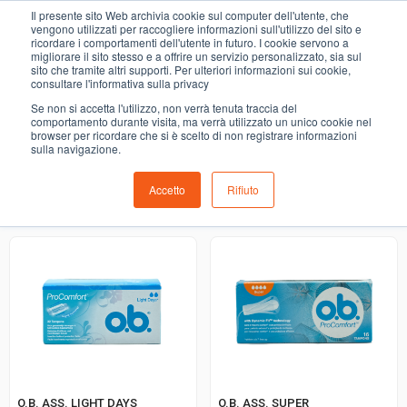
0
Il presente sito Web archivia cookie sul computer dell'utente, che
ASSORBENTI E CARTA IGIENICA
vengono utilizzati per raccogliere informazioni sull'utilizzo del sito e
ricordare i comportamenti dell'utente in futuro. I cookie servono a
migliorare il sito stesso e a offrire un servizio personalizzato, sia sul
COMING SOON
sito che tramite altri supporti. Per ulteriori informazioni sui cookie,
consultare l'informativa sulla privacy
i prodotti di ortofrutta, macelleria, salumeria, pescheria,
Se non si accetta l'utilizzo, non verrà tenuta traccia del
gastronomia e del menù settimanale devono essere indicati
comportamento durante visita, ma verrà utilizzato un unico cookie nel
browser per ricordare che si è scelto di non registrare informazioni
nello spazio apposito in sede di checkout
sulla navigazione.
Accetto
Rifiuto
Ordinamento predefinito
O.B. ASS. LIGHT DAYS
O.B. ASS. SUPER