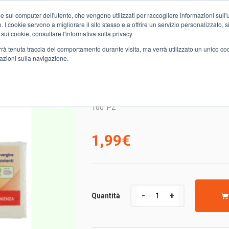
e sul computer dell'utente, che vengono utilizzati per raccogliere informazioni sull'uti
Chi siamo
Servizi
Spesa online
Carta Club A&O
Volant
 I cookie servono a migliorare il sito stesso e a offrire un servizio personalizzato, sia
 sui cookie, consultare l'informativa sulla privacy
verrà tenuta traccia del comportamento durante visita, ma verrà utilizzato un unico c
mazioni sulla navigazione.
160 TOVAGLIOLI SELEX BIANCHI 1
160 TOVAGLIOLI SELEX
160
PZ
1,99
€
Quantità
Quantità