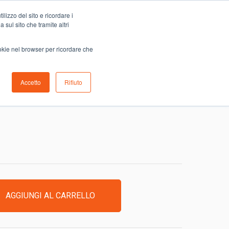
Carrello
lizzo del sito e ricordare i
0
ino
Serve aiuto?
Contattaci
0,00
€
 sul sito che tramite altri
ookie nel browser per ricordare che
Accetto
Rifiuto
 BIANCHI 1
AGGIUNGI AL CARRELLO