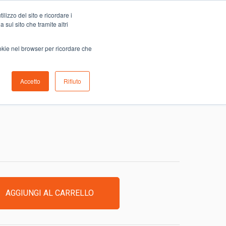
Carrello
lizzo del sito e ricordare i
0
ino
Serve aiuto?
Contattaci
0,00
€
 sul sito che tramite altri
ookie nel browser per ricordare che
Accetto
Rifiuto
IGIENIZZA
AGGIUNGI AL CARRELLO