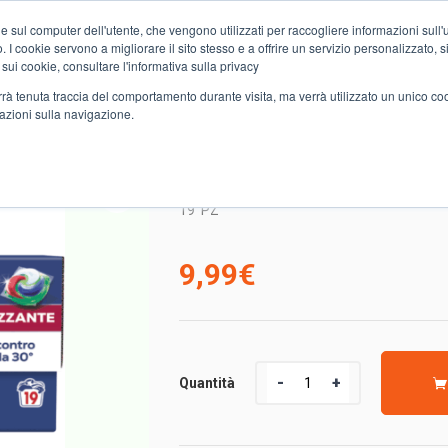
e sul computer dell'utente, che vengono utilizzati per raccogliere informazioni sull'uti
Chi siamo
Servizi
Spesa online
Carta Club A&O
Volant
 I cookie servono a migliorare il sito stesso e a offrire un servizio personalizzato, sia
 sui cookie, consultare l'informativa sulla privacy
verrà tenuta traccia del comportamento durante visita, ma verrà utilizzato un unico c
mazioni sulla navigazione.
 DASH POWER IGIENIZZA
19 PODS DASH POWER 
19
PZ
9,99
€
Quantità
Quantità