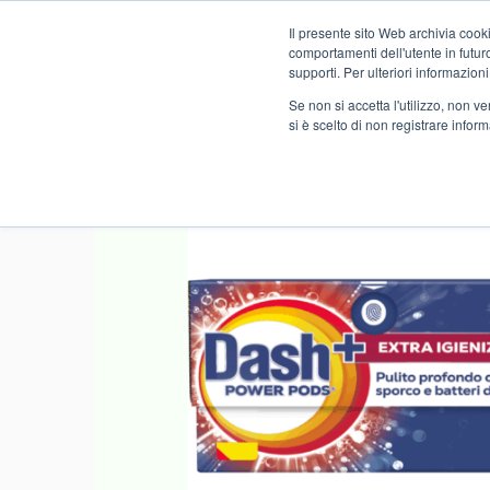
Il presente sito Web archivia cooki
Novità
comportamenti dell'utente in futuro.
supporti. Per ulteriori informazioni
Se non si accetta l'utilizzo, non 
si è scelto di non registrare infor
Home
NO FOOD
DROGHERIA
BUCATO
19 PODS