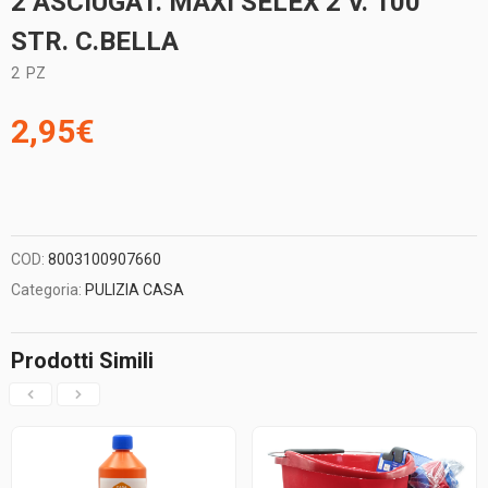
2 ASCIUGAT. MAXI SELEX 2 V. 100
STR. C.BELLA
2
PZ
2,95
€
COD:
8003100907660
Categoria:
PULIZIA CASA
Prodotti Simili