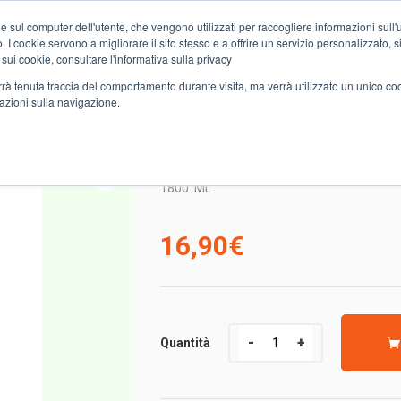
e sul computer dell'utente, che vengono utilizzati per raccogliere informazioni sull'uti
Chi siamo
Servizi
Spesa online
Carta Club A&O
Volant
 I cookie servono a migliorare il sito stesso e a offrire un servizio personalizzato, sia
 sui cookie, consultare l'informativa sulla privacy
verrà tenuta traccia del comportamento durante visita, ma verrà utilizzato un unico c
mazioni sulla navigazione.
LIQ.POWER IGIENE 18L
2 DASH LIQ.POWER IGI
1800
ML
16,90
€
Quantità
Quantità