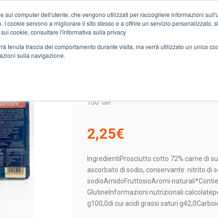
e sul computer dell'utente, che vengono utilizzati per raccogliere informazioni sull'uti
Chi siamo
Servizi
Spesa online
Carta Club A&O
Volant
 I cookie servono a migliorare il sito stesso e a offrire un servizio personalizzato, sia
 sui cookie, consultare l'informativa sulla privacy
verrà tenuta traccia del comportamento durante visita, ma verrà utilizzato un unico c
mazioni sulla navigazione.
STEL
2 HAMBURGER PROSC. COTTO SELEX
2 HAMBURGER PROSC. 
150
GR
2,25
€
IngredientiProsciutto cotto 72% carne di sui
ascorbato di sodio, conservante: nitrito di 
sodioAmidoFruttosioAromi naturali*Contie
GlutineInformazioni nutrizionali calcolate
g100,0di cui acidi grassi saturi g42,0Carbo