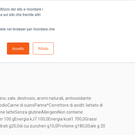
Carrello
lizzo del sito e ricordare i
0
ino
Serve aiuto?
Contattaci
0,00
€
 sul sito che tramite altri
ookie nel browser per ricordare che
Accetto
Rifiuto
COTTO SELEX
no, sale, destrosio, aromi naturali, antiossidante:
sodioCarne di suinoPanna*Correttore di acidit: lattato di
ne latteSenza glutineAllergeniNon contiene
per 100 gEnergia kJ7.100,0Energia kcal1.700,0Grassi
idrati g20,0di cui zuccheri g10,0Proteine g180,0Sale g 20