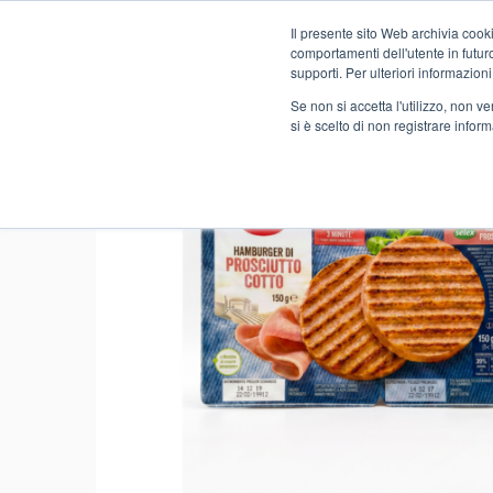
Il presente sito Web archivia cooki
Novità
comportamenti dell'utente in futuro.
supporti. Per ulteriori informazioni
Se non si accetta l'utilizzo, non 
si è scelto di non registrare infor
Home
FOOD
SAFO SELF-SERVICE
SALUMI E WUR