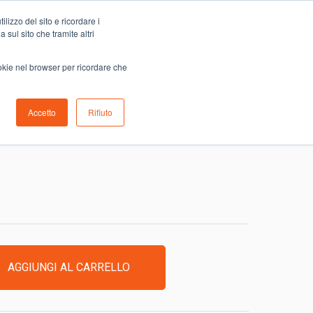
Carrello
lizzo del sito e ricordare i
0
ino
Serve aiuto?
Contattaci
0,00
€
 sul sito che tramite altri
ookie nel browser per ricordare che
Accetto
Rifiuto
ASCIUGATUTTO SCALA
AGGIUNGI AL CARRELLO