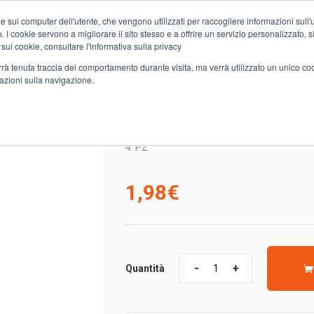
e sul computer dell'utente, che vengono utilizzati per raccogliere informazioni sull'uti
Chi siamo
Servizi
Spesa online
Carta Club A&O
Volant
 I cookie servono a migliorare il sito stesso e a offrire un servizio personalizzato, sia
 sui cookie, consultare l'informativa sulla privacy
verrà tenuta traccia del comportamento durante visita, ma verrà utilizzato un unico c
mazioni sulla navigazione.
4 ROT.CARTA CUCINA ASCIUGATUTTO SCALA
4 ROT.CARTA CUCINA 
4
PZ
1,98
€
Quantità
Quantità