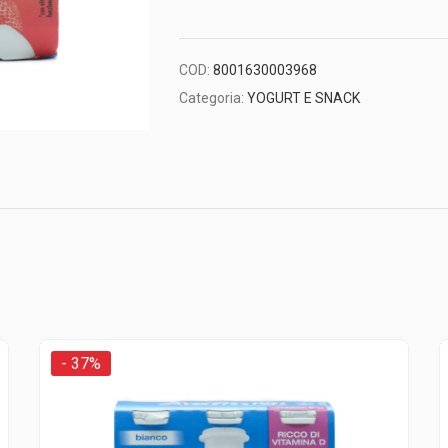
3,79€.
2,39€.
COD:
8001630003968
Categoria:
YOGURT E SNACK
- 37%