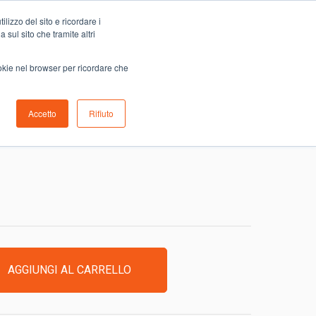
Carrello
lizzo del sito e ricordare i
0
ino
Serve aiuto?
Contattaci
0,00
€
 sul sito che tramite altri
ookie nel browser per ricordare che
Accetto
Rifiuto
DANONE
AGGIUNGI AL CARRELLO