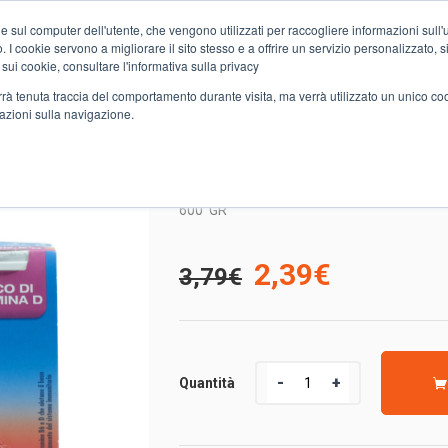
e sul computer dell'utente, che vengono utilizzati per raccogliere informazioni sull'uti
Chi siamo
Servizi
Spesa online
Carta Club A&O
Volant
 I cookie servono a migliorare il sito stesso e a offrire un servizio personalizzato, sia
 sui cookie, consultare l'informativa sulla privacy
verrà tenuta traccia del comportamento durante visita, ma verrà utilizzato un unico c
mazioni sulla navigazione.
ACK
6 ACTIMEL FRAGOLA DANONE
6 ACTIMEL FRAGOLA 
600
GR
Il
Il
2,39
€
3,79
€
prezzo
prezzo
originale
attuale
Quantità
Quantità
era:
è: