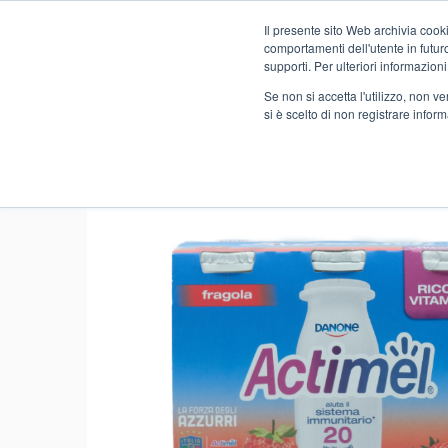
Il presente sito Web archivia cooki
Novità
comportamenti dell'utente in futuro.
supporti. Per ulteriori informazioni
Se non si accetta l'utilizzo, non 
si è scelto di non registrare infor
Home
FOOD
SAFO SELF-SERVICE
YOGURT E SN
- 37%