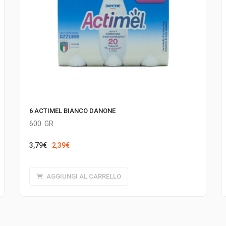
6 ACTIMEL BIANCO DANONE
600
GR
Il
Il
3,79
€
2,39
€
prezzo
prezzo
originale
attuale
AGGIUNGI AL CARRELLO
era:
è:
3,79€.
2,39€.