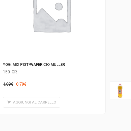
YOG. MIX PIST/WAFER CIO.MULLER
150
GR
Il
Il
1,09
€
0,79
€
prezzo
prezzo
originale
attuale
AGGIUNGI AL CARRELLO
era:
è:
1,09€.
0,79€.