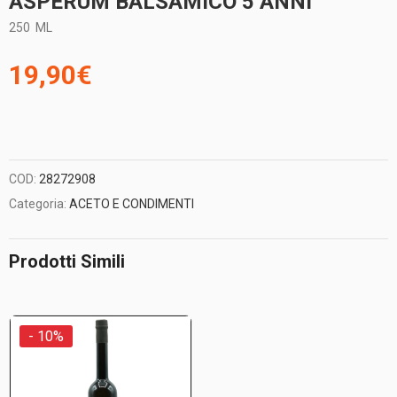
ASPERUM BALSAMICO 5 ANNI
250
ML
19,90
€
COD:
28272908
Categoria:
ACETO E CONDIMENTI
Prodotti Simili
- 10%